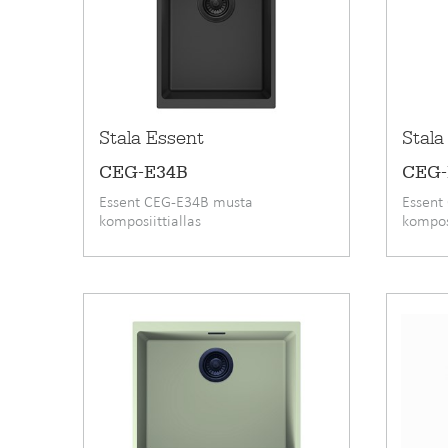
käytettävät
DESIGNERILLA
materiaalit
Stala Essent
Stala
CEG-E34B
CEG-
Essent CEG-E34B musta
Essent
komposiittiallas
komposi