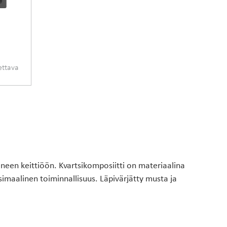
ettava
eneen keittiöön. Kvartsikomposiitti on materiaalina
simaalinen toiminnallisuus. Läpivärjätty musta ja