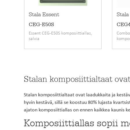
Stala Essent
Stal
CEG-E50S
CEG4
Essent CEG-E50S komposiittiallas,
Combo 
salvia
komposi
Stalan komposiittialtaat ova
Stalan komposiittialtaat ovat laadukkaita ja kestä
hyvin kestävä, sillä se koostuu 80% lujasta kvartsi
ajaton komposiittiallas on ennen kaikkea kaunis kei
Komposiittiallas sopii m