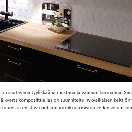
 on saatavana tyylikkäänä mustana ja vaalean harmaana. Sen k
ä kvartsikomposiittiallas on suunniteltu nykyaikaisen keittiön
rtaamista edistävä pohjamuotoilu varmistaa veden valumisen v