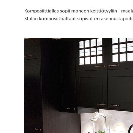
Komposiittiallas sopii moneen keittiötyyliin - maal
Stalan komposiittialtaat sopivat eri asennustapoihi