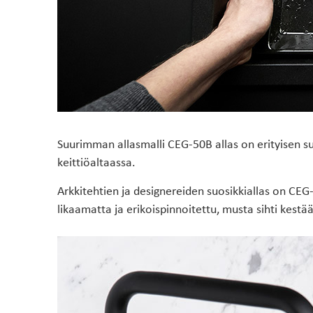
Suurimman allasmalli CEG-50B allas on erityisen su
keittiöaltaassa.
Arkkitehtien ja designereiden suosikkiallas on CEG-
likaamatta ja erikoispinnoitettu, musta sihti kest