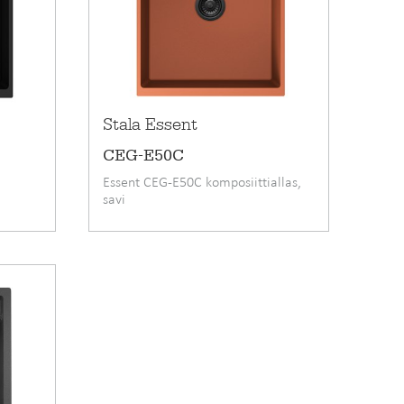
Esitteet
SUUNNITTELIJOILLE
Stala Essent
CEG-E50C
Essent CEG-E50C komposiittiallas,
savi