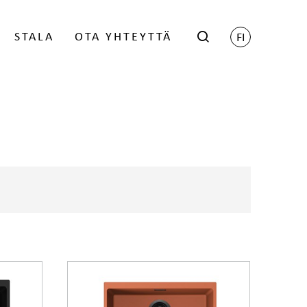
STALA
OTA YHTEYTTÄ
FI
hop
Scene - Harri Koskinen
öityneille jälleenmyyjille -
Grid - Matti Klenell
ien saamiseksi ota yhteyttä
Trace - Gert Wingårdh
myyntiin.
talan BIM-objektit
KIRJAUDU
uunnittelijoille
Lukolliset postilaatikot
Postilaatikon jalat
 GDL-objektit
Nimikilpi
 Revit -objektikirjasto
 KPS.Max
KATSO JA LATAA OBJEKTIT