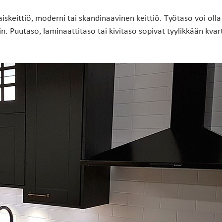
aiskeittiö, moderni tai skandinaavinen keittiö. Työtaso voi oll
n. Puutaso, laminaattitaso tai kivitaso sopivat tyylikkään kvart