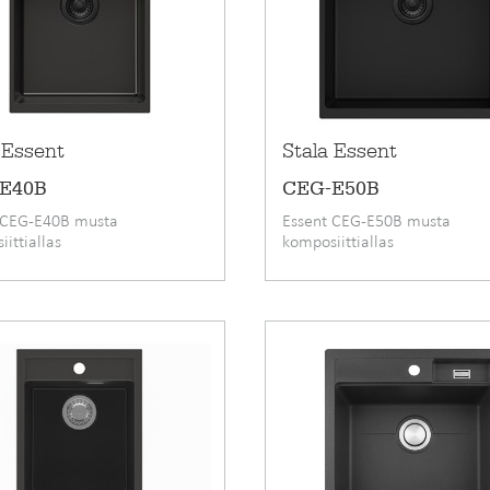
Suunnittelijoille
Usein kysyttyä
MADELLA
 Essent
Stala Essent
E40B
CEG-E50B
 CEG-E40B musta
Essent CEG-E50B musta
ittiallas
komposiittiallas