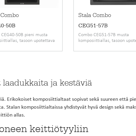
a Combo
Stala Combo
0-50B
CEG51-57B
CEG40-50B pieni musta
Combo CEG51-57B musta
ittiallas, tasoon upotettava
komposiittiallas, tasoon upot
t laadukkaita ja kestäviä
viä. Erikokoiset komposiittialtaat sopivat sekä suureen että pi
sta. Stalan komposiittialtaissa yhdistyvät hyvä design sekä mak
ttiön allas.
oneen keittiötyyliin