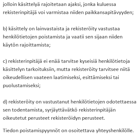
jolloin käsittelyä rajoitetaan ajaksi, jonka kuluessa
rekisterinpitäjä voi varmistaa niiden paikkansapitävyyden;
b) käsittely on lainvastaista ja rekisteröity vastustaa
henkilötietojen poistamista ja vaatii sen sijaan niiden
käytön rajoittamista;
c) rekisterinpitäjä ei enää tarvitse kyseisiä henkilötietoja
käsittelyn tarkoituksiin, mutta rekisteröity tarvitsee niitä
oikeudellisen vaateen laatimiseksi, esittämiseksi tai
puolustamiseksi;
d) rekisteröity on vastustanut henkilötietojen odotettaessa
sen todentamista, syrjäyttävätkö rekisterinpitäjän
oikeutetut perusteet rekisteröidyn perusteet.
Tiedon poistamispyynnöt on osoitettava yhteyshenkilölle.