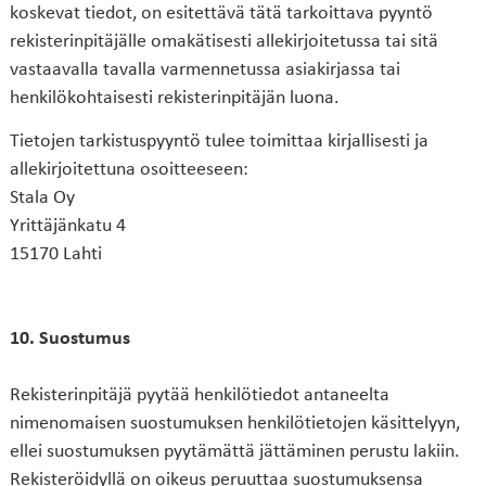
koskevat tiedot, on esitettävä tätä tarkoittava pyyntö
rekisterinpitäjälle omakätisesti allekirjoitetussa tai sitä
vastaavalla tavalla varmennetussa asiakirjassa tai
henkilökohtaisesti rekisterinpitäjän luona.
Tietojen tarkistuspyyntö tulee toimittaa kirjallisesti ja
allekirjoitettuna osoitteeseen:
Stala Oy
Yrittäjänkatu 4
15170 Lahti
10. Suostumus
Rekisterinpitäjä pyytää henkilötiedot antaneelta
nimenomaisen suostumuksen henkilötietojen käsittelyyn,
ellei suostumuksen pyytämättä jättäminen perustu lakiin.
Rekisteröidyllä on oikeus peruuttaa suostumuksensa