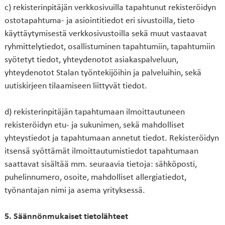
c) rekisterinpitäjän verkkosivuilla tapahtunut rekisteröidyn
ostotapahtuma- ja asiointitiedot eri sivustoilla, tieto
käyttäytymisestä verkkosivustoilla sekä muut vastaavat
ryhmittelytiedot, osallistuminen tapahtumiin, tapahtumiin
syötetyt tiedot, yhteydenotot asiakaspalveluun,
yhteydenotot Stalan työntekijöihin ja palveluihin, sekä
uutiskirjeen tilaamiseen liittyvät tiedot.
d) rekisterinpitäjän tapahtumaan ilmoittautuneen
rekisteröidyn etu- ja sukunimen, sekä mahdolliset
yhteystiedot ja tapahtumaan annetut tiedot. Rekisteröidyn
itsensä syöttämät ilmoittautumistiedot tapahtumaan
saattavat sisältää mm. seuraavia tietoja: sähköposti,
puhelinnumero, osoite, mahdolliset allergiatiedot,
työnantajan nimi ja asema yrityksessä.
5. Säännönmukaiset tietolähteet