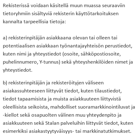
Rekisterissä voidaan käsitellä muun muassa seuraaviin
tietoryhmiin sisältyviä rekisterin käyttötarkoituksen
kannalta tarpeellisia tietoja:
a) rekisterinpitäjän asiakkaana olevan tai olleen tai
potentiaalisen asiakkaan työnantajayhteisön perustiedot,
kuten nimi ja yhteystiedot (osoite, sähköpostiosoite,
puhelinnumero, Y-tunnus) sekä yhteyshenkilöiden nimet ja
yhteystiedot.
b) rekisterinpitäjän ja rekisteröityjen väliseen
asiakassuhteeseen liittyvät tiedot, kuten tilaustiedot,
tiedot tapaamisista ja muista asiakkuuteen liittyvistä
oleellisista seikoista, mahdolliset suoramarkkinointiluvat ja
-kiellot sekä osapuolten välinen muu yhteydenpito ja
asiakkuuteen sekä Stalan palveluihin liittyvät tiedot, kuten
esimerkiksi asiakastyytyväisyys- tai markkinatutkimukset.