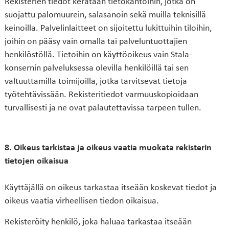
Rekisterien tiedot kerätään tietokantoihin, jotka on
suojattu palomuurein, salasanoin sekä muilla teknisillä
keinoilla. Palvelinlaitteet on sijoitettu lukittuihin tiloihin,
joihin on pääsy vain omalla tai palveluntuottajien
henkilöstöllä. Tietoihin on käyttöoikeus vain Stala-
konsernin palveluksessa olevilla henkilöillä tai sen
valtuuttamilla toimijoilla, jotka tarvitsevat tietoja
työtehtävissään. Rekisteritiedot varmuuskopioidaan
turvallisesti ja ne ovat palautettavissa tarpeen tullen.
8. Oikeus tarkistaa ja oikeus vaatia muokata rekisterin
tietojen oikaisua
Käyttäjällä on oikeus tarkastaa itseään koskevat tiedot ja
oikeus vaatia virheellisen tiedon oikaisua.
Rekisteröity henkilö, joka haluaa tarkastaa itseään