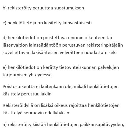
b) rekisteröity peruuttaa suostumuksen
c) henkilötietoja on käsitelty lainvastaisesti
d) henkilötiedot on poistettava unionin oikeuteen tai
jäsenvaltion lainsäädäntöön perustuvan rekisterinpitäjään
sovellettavan lakisääteisen velvoitteen noudattamiseksi
e) henkilötiedot on kerätty tietoyhteiskunnan palvelujen
tarjoamisen yhteydessä.
Poisto-oikeutta ei kuitenkaan ole, mikäli henkilötietojen
käsittely perustuu lakiin.
Rekisteröidyllä on lisäksi oikeus rajoittaa henkilötietojen
käsittelyä seuraavin edellytyksin:
a) rekisteröity kiistää henkilötietojen paikkansapitävyyden,