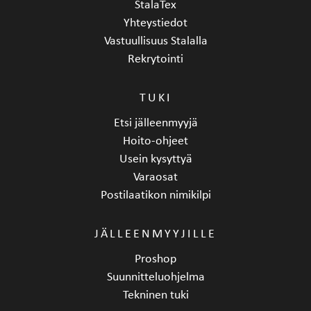
StalaTex
Yhteystiedot
Vastuullisuus Stalalla
Rekrytointi
TUKI
Etsi jälleenmyyjä
Hoito-ohjeet
Usein kysyttyä
Varaosat
Postilaatikon nimikilpi
JÄLLEENMYYJILLE
Proshop
Suunnitteluohjelma
Tekninen tuki