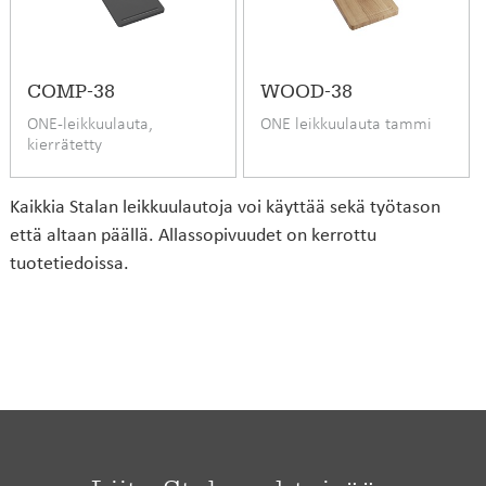
COMP-38
WOOD-38
ONE-leikkuulauta,
ONE leikkuulauta tammi
kierrätetty
paperikomposiitti
Kaikkia Stalan leikkuulautoja voi käyttää sekä työtason
että altaan päällä. Allassopivuudet on kerrottu
tuotetiedoissa.