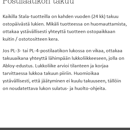
Postilaatikon takuu
Kaikilla Stala-tuotteilla on kahden vuoden (24 kk) takuu
ostopäivästä lukien. Mikäli tuotteessa on huomauttamista,
ottakaa ystävällisesti yhteyttä tuotteen ostopaikkaan
kuitin / ostotositteen kera.
Jos PL-3- tai PL-4-postilaatikon lukossa on vikaa, ottakaa
takuuaikana yhteyttä lähimpään lukkoliikkeeseen, jolla on
Abloy-edustus. Lukkoliike arvioi tilanteen ja korjaa
tarvittaessa lukkoa takuun piiriin. Huomioikaa
ystävällisesti, että jäätyminen ei kuulu takuuseen, tällöin
on noudatettava lukon sulatus- ja huolto-ohjeita.