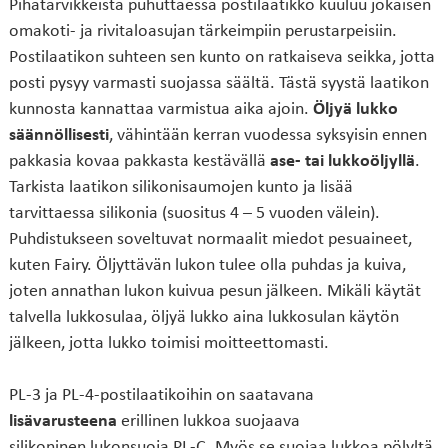
Pihatarvikkeista puhuttaessa postilaatikko kuuluu jokaisen
omakoti- ja rivitaloasujan tärkeimpiin perustarpeisiin.
Postilaatikon suhteen sen kunto on ratkaiseva seikka, jotta
posti pysyy varmasti suojassa säältä. Tästä syystä laatikon
kunnosta kannattaa varmistua aika ajoin.
Öljyä lukko
säännöllisesti
, vähintään kerran vuodessa syksyisin ennen
pakkasia kovaa pakkasta kestävällä
ase- tai lukkoöljyllä
.
Tarkista laatikon silikonisaumojen kunto ja lisää
tarvittaessa silikonia (suositus 4 – 5 vuoden välein).
Puhdistukseen soveltuvat normaalit miedot pesuaineet,
kuten Fairy. Öljyttävän lukon tulee olla puhdas ja kuiva,
joten annathan lukon kuivua pesun jälkeen. Mikäli käytät
talvella lukkosulaa, öljyä lukko aina lukkosulan käytön
jälkeen, jotta lukko toimisi moitteettomasti.
PL-3 ja PL-4-postilaatikoihin on saatavana
lisävarusteena
erillinen lukkoa suojaava
silikoninen
lukonsuoja PL-C
. Myös se suojaa lukkoa pölyltä,