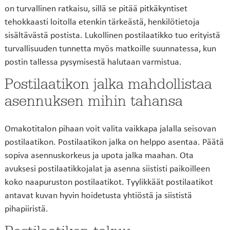
on turvallinen ratkaisu, sillä se pitää pitkäkyntiset
tehokkaasti loitolla etenkin tärkeästä, henkilötietoja
sisältävästä postista. Lukollinen postilaatikko tuo erityistä
turvallisuuden tunnetta myös matkoille suunnatessa, kun
postin tallessa pysymisestä halutaan varmistua.
Postilaatikon jalka mahdollistaa
asennuksen mihin tahansa
Omakotitalon pihaan voit valita vaikkapa jalalla seisovan
postilaatikon. Postilaatikon jalka on helppo asentaa. Päätä
sopiva asennuskorkeus ja upota jalka maahan. Ota
avuksesi postilaatikkojalat ja asenna siististi paikoilleen
koko naapuruston postilaatikot. Tyylikkäät postilaatikot
antavat kuvan hyvin hoidetusta yhtiöstä ja siististä
pihapiiristä.