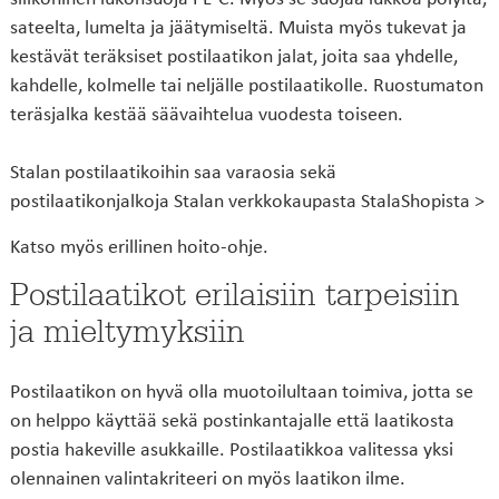
sateelta, lumelta ja jäätymiseltä. Muista myös tukevat ja
kestävät teräksiset postilaatikon jalat, joita saa yhdelle,
kahdelle, kolmelle tai neljälle postilaatikolle. Ruostumaton
teräsjalka kestää säävaihtelua vuodesta toiseen.
Stalan postilaatikoihin saa varaosia sekä
postilaatikonjalkoja Stalan verkkokaupasta
StalaShopista
>
Katso myös erillinen
hoito-ohje
.
Postilaatikot erilaisiin tarpeisiin
ja mieltymyksiin
Postilaatikon on hyvä olla muotoilultaan toimiva, jotta se
on helppo käyttää sekä postinkantajalle että laatikosta
postia hakeville asukkaille. Postilaatikkoa valitessa yksi
olennainen valintakriteeri on myös laatikon ilme.