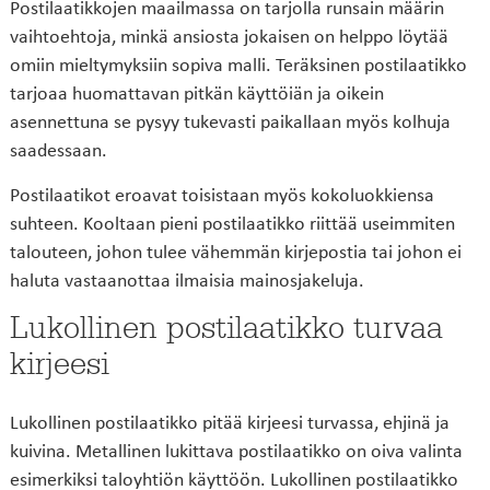
Postilaatikkojen maailmassa on tarjolla runsain määrin
vaihtoehtoja, minkä ansiosta jokaisen on helppo löytää
omiin mieltymyksiin sopiva malli. Teräksinen postilaatikko
tarjoaa huomattavan pitkän käyttöiän ja oikein
asennettuna se pysyy tukevasti paikallaan myös kolhuja
saadessaan.
Postilaatikot eroavat toisistaan myös kokoluokkiensa
suhteen. Kooltaan pieni postilaatikko riittää useimmiten
talouteen, johon tulee vähemmän kirjepostia tai johon ei
haluta vastaanottaa ilmaisia mainosjakeluja.
Lukollinen postilaatikko turvaa
kirjeesi
Lukollinen postilaatikko pitää kirjeesi turvassa, ehjinä ja
kuivina. Metallinen lukittava postilaatikko on oiva valinta
esimerkiksi taloyhtiön käyttöön. Lukollinen postilaatikko