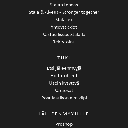
Stalan tehdas
Stala & Alveus - Stronger together
StalaTex
Yhteystiedot
Vastuullisuus Stalalla
Rekrytointi
TUKI
Etsi jälleenmyyjä
Hoito-ohjeet
Usein kysyttyä
Varaosat
Postilaatikon nimikilpi
JÄLLEENMYYJILLE
Proshop