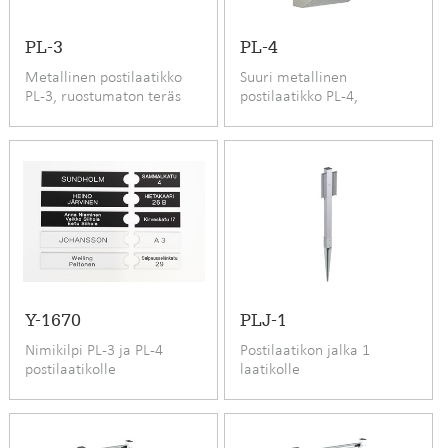
PL-3
PL-4
Metallinen postilaatikko
Suuri metallinen
PL-3, ruostumaton teräs
postilaatikko PL-4,
ruostumaton teräs
Y-1670
PLJ-1
Nimikilpi PL-3 ja PL-4
Postilaatikon jalka 1
postilaatikolle
laatikolle