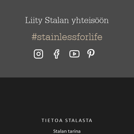
Liity Stalan yhteisöön
#stainlessforlife
TIETOA STALASTA
Stalan tarina