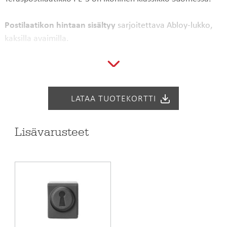
Postilaatikon hintaan sisältyy
sarjoitettava Abloy-lukko,
kaksilla avaimilla.
Stalan postilaatikko on helppo avata ja tyhjentää. Reilusti
avautuvasta jakoluukusta mahtuvat sisään isotkin lehdet ja
posti pinoutuu tiiviisti kaltevalle pohjalle.
LATAA TUOTEKORTTI
Postilaatikkomallistosta löytyy myös suurikokoinen
postilaatikko PL-4, johon mahtuu kertymään isompi määrä
Lisävarusteet
postia. Stalan turvalliset lukittavat postilaatikot soveltuvat
erittäin hyvin koti- ja yrityskäyttöön.
Asennus
Postilaatikot voi asentaa joko erilliseen laatikon jalkaan,
useamman laatikon kattavaan ryhmäjalkaan tai suoraan
rakennuksen seinään. Jos asennat postilaatikoita