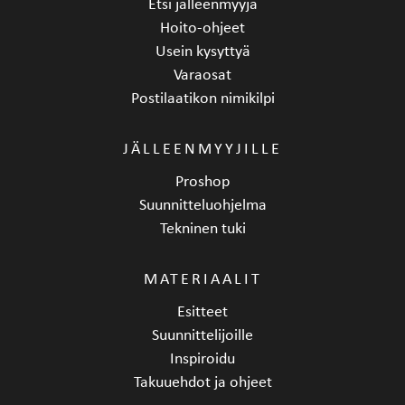
Etsi jälleenmyyjä
Hoito-ohjeet
Usein kysyttyä
Varaosat
Postilaatikon nimikilpi
JÄLLEENMYYJILLE
Proshop
Suunnitteluohjelma
Tekninen tuki
MATERIAALIT
Esitteet
Suunnittelijoille
Inspiroidu
Takuuehdot ja ohjeet