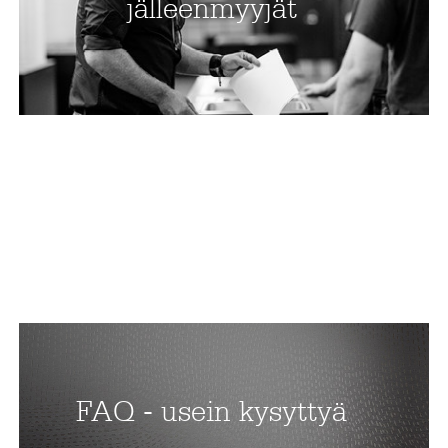
jälleenmyyjät
FAQ - usein kysyttyä