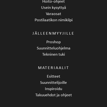
Hoito-ohjeet
Usein kysyttyä
Varaosat
Postilaatikon nimikilpi
JÄLLEENMYYJILLE
Proshop
Suunnitteluohjelma
Tekninen tuki
MATERIAALIT
Esitteet
Suunnittelijoille
Inspiroidu
Takuuehdot ja ohjeet