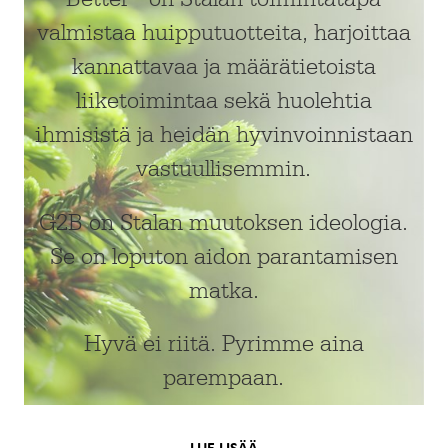
valmistaa huipputuotteita, harjoittaa
kannattavaa ja määrätietoista
liiketoimintaa sekä huolehtia
ihmisistä ja heidän hyvinvoinnistaan
vastuullisemmin.
G2B on Stalan muutoksen ideologia.
Se on loputon aidon parantamisen
matka.
Hyvä ei riitä. Pyrimme aina
parempaan.
LUE LISÄÄ