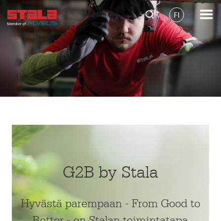
FI
G2B by Stala
Hyvästä parempaan - From Good to
Better - on Stalan toimintatapa