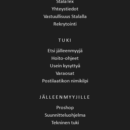
StalaTex
Yhteystiedot
Vastuullisuus Stalalla
Rekrytointi
TUKI
Etsi jälleenmyyjä
Hoito-ohjeet
Usein kysyttyä
Varaosat
Postilaatikon nimikilpi
JÄLLEENMYYJILLE
Proshop
Suunnitteluohjelma
Tekninen tuki