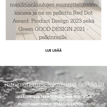
maailmankuulujen suunnittelijoiden
kanssa ja ne on palkittu Red Dot
Award: Product Design 2023 sekä
Green GOOD DESIGN 2021 -
palkinnoilla.
LUE LISÄÄ
Teräksen uusi aikakausi on täällä
URAAUURTAVA TEKNOLOGIA, JOKA MULLISTAA
RUOSTUMATTOMAN TERÄKSEN KÄYTÖN