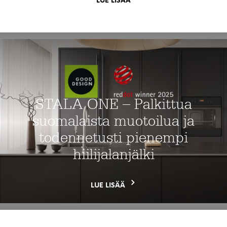
STALA ONE – Palkittua
suomalaista muotoilua ja
todennetusti pienempi
hiilijalanjälki
LUE LISÄÄ