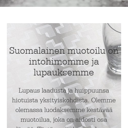
Suomalainen muotoilu on
intohimomme ja
lupauksemme
Lupaus laadusta ja huippuunsa
hiotuista yksityiskohdista. Olemme
olemassa luodaksemme kestävää
muotoilua, joka on aidosti osa