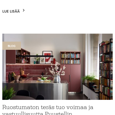
LUE LISÄÄ
blog
Ruostumaton teräs tuo voimaa ja
vastuullisuutta Puustellin