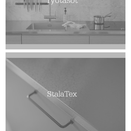
Työtasot
StalaTex