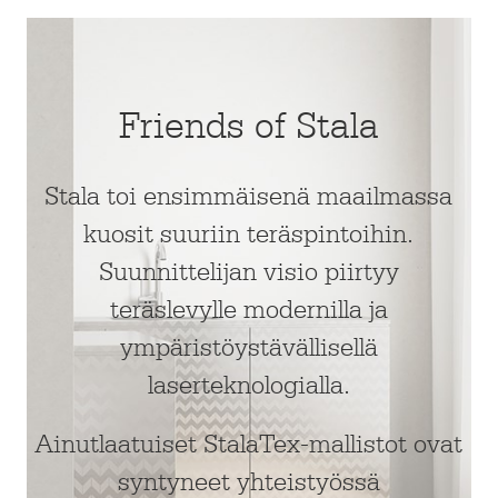
Friends of Stala
Stala toi ensimmäisenä maailmassa
kuosit suuriin teräspintoihin.
Suunnittelijan visio piirtyy
teräslevylle modernilla ja
ympäristöystävällisellä
laserteknologialla.
Ainutlaatuiset StalaTex-mallistot ovat
syntyneet yhteistyössä