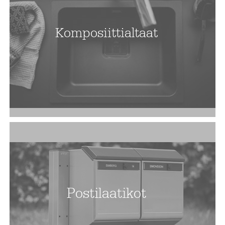
Komposiittialtaat
Postilaatikot