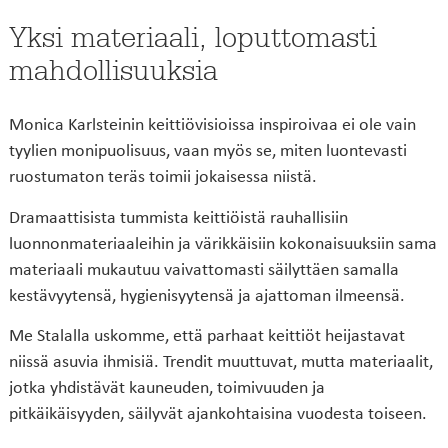
Yksi materiaali, loputtomasti
mahdollisuuksia
Monica Karlsteinin keittiövisioissa inspiroivaa ei ole vain
tyylien monipuolisuus, vaan myös se, miten luontevasti
ruostumaton teräs toimii jokaisessa niistä.
Dramaattisista tummista keittiöistä rauhallisiin
luonnonmateriaaleihin ja värikkäisiin kokonaisuuksiin sama
materiaali mukautuu vaivattomasti säilyttäen samalla
kestävyytensä, hygienisyytensä ja ajattoman ilmeensä.
Me Stalalla uskomme, että parhaat keittiöt heijastavat
niissä asuvia ihmisiä. Trendit muuttuvat, mutta materiaalit,
jotka yhdistävät kauneuden, toimivuuden ja
pitkäikäisyyden, säilyvät ajankohtaisina vuodesta toiseen.