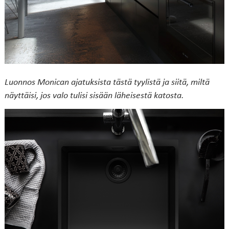
Luonnos Monican ajatuksista tästä tyylistä ja siitä, miltä
näyttäisi, jos valo tulisi sisään läheisestä katosta.