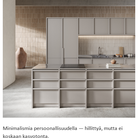
Minimalismia persoonallisuudella — hillittyä, mutta ei
koskaan kasvotonta.