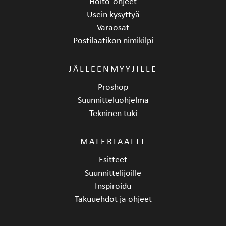
Hoito-ohjeet
Usein kysyttyä
Varaosat
Postilaatikon nimikilpi
JÄLLEENMYYJILLE
Proshop
Suunnitteluohjelma
Tekninen tuki
MATERIAALIT
Esitteet
Suunnittelijoille
Inspiroidu
Takuuehdot ja ohjeet