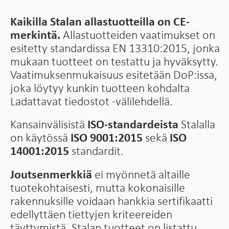
Kaikilla Stalan allastuotteilla on CE-
merkintä.
Allastuotteiden vaatimukset on
esitetty standardissa EN 13310:2015, jonka
mukaan tuotteet on testattu ja hyväksytty.
Vaatimuksenmukaisuus esitetään DoP:issa,
joka löytyy kunkin tuotteen kohdalta
Ladattavat tiedostot -välilehdellä.
Kansainvälisistä
ISO-standardeista
Stalalla
on käytössä
ISO 9001:2015
sekä
ISO
14001:2015
standardit.
Joutsenmerkkiä
ei myönnetä altaille
tuotekohtaisesti, mutta kokonaisille
rakennuksille voidaan hankkia sertifikaatti
edellyttäen tiettyjen kriteereiden
täyttymistä. Stalan tuotteet on listattu