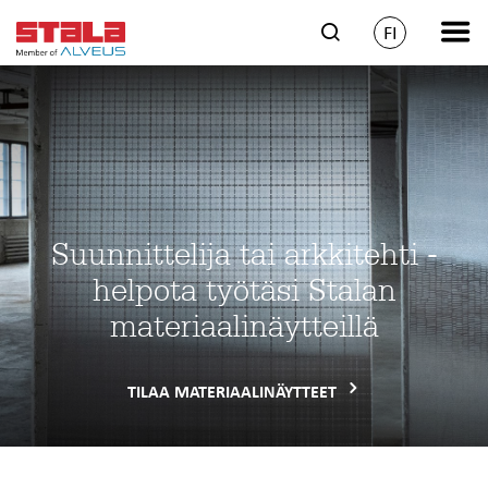
FI
Suunnittelija tai arkkitehti -
helpota työtäsi Stalan
materiaalinäytteillä
TILAA MATERIAALINÄYTTEET