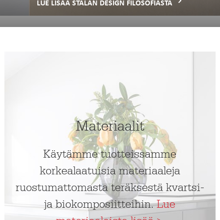
LUE LISÄÄ STALAN DESIGN FILOSOFIASTA
Materiaalit
Käytämme tuotteissamme
korkealaatuisia materiaaleja
ruostumattomasta teräksestä kvartsi-
ja biokomposiitteihin.
Lue