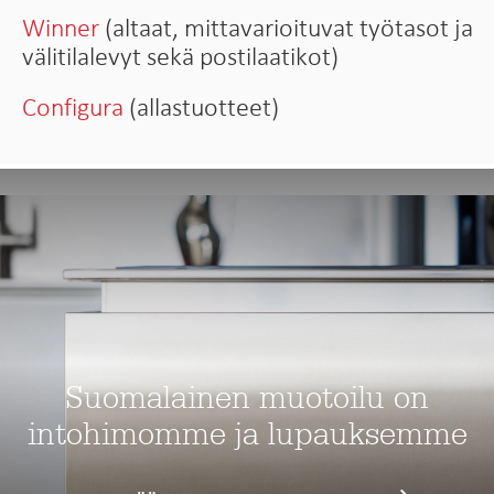
Winner
(altaat, mittavarioituvat työtasot ja
välitilalevyt sekä postilaatikot)
Configura
(allastuotteet)
Suomalainen muotoilu on
intohimomme ja lupauksemme