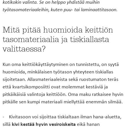
kotikokin valinta. Se on helppo yhdistää muihin
työtasomateriaaleihin, kuten puu- tai laminaattitasoon.
Mitä pitää huomioida keittiön
tasomateriaalia ja tiskiallasta
valittaessa?
Kun oma keittiökäyttäytyminen on tunnistettu, on syytä
huomioida, minkälaisen työtason yhteyteen tiskiallas
sijoitetaan. Allasmateriaaleista sekä ruostumaton teräs
että kvartsikomposiitti ovat molemmat kestäviä ja
pitkäikäisiä valintoja keittiöön. Oma maku ratkaisee hyvin
pitkälle sen kumpi materiaali miellyttää enemmän silmää.
- Kivitasoon voi sijoittaa tiskialtaan ilman hana-aluetta,
sillä
kivi kestää hyvin vesiroiskeita
eikä hanan