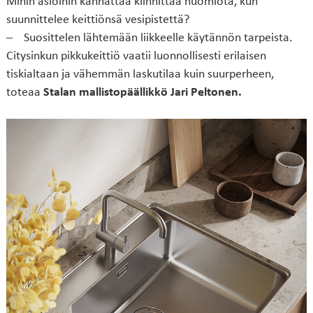
Mihin asioihin kannattaa kiinnittää huomiota, kun
suunnittelee keittiönsä vesipistettä?
– Suosittelen lähtemään liikkeelle käytännön tarpeista.
Citysinkun pikkukeittiö vaatii luonnollisesti erilaisen
tiskialtaan ja vähemmän laskutilaa kuin suurperheen,
toteaa
Stalan
mallistopäällikkö Jari Peltonen.