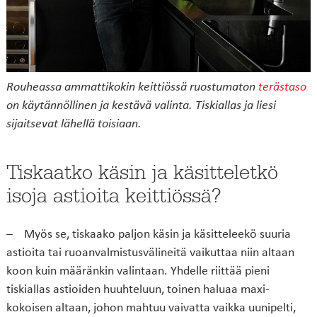
Rouheassa ammattikokin keittiössä ruostumaton
terästaso
on käytännöllinen ja kestävä valinta. Tiskiallas ja liesi
sijaitsevat lähellä toisiaan.
Tiskaatko käsin ja käsitteletkö
isoja astioita keittiössä?
– Myös se, tiskaako paljon käsin ja käsitteleekö suuria
astioita tai ruoanvalmistusvälineitä vaikuttaa niin altaan
koon kuin määränkin valintaan. Yhdelle riittää pieni
tiskiallas astioiden huuhteluun, toinen haluaa maxi-
kokoisen altaan, johon mahtuu vaivatta vaikka uunipelti,