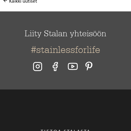
Kaikki uutiset
Liity Stalan yhteisöön
#stainlessforlife