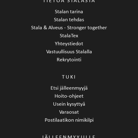
TIETOA STALASTA
Stalan tarina
Stalan tehdas
Stala & Alveus - Stronger together
StalaTex
Yhteystiedot
Vastuullisuus Stalalla
Rekrytointi
TUKI
Etsi jälleenmyyjä
Hoito-ohjeet
Usein kysyttyä
Varaosat
Postilaatikon nimikilpi
JÄLLEENMYYJILLE