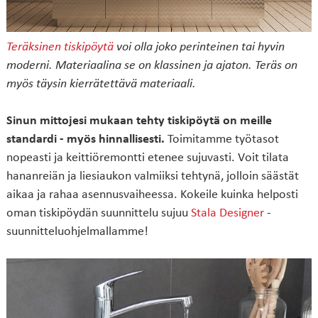
Teräksinen tiskipöytä
voi olla joko perinteinen tai hyvin
moderni. Materiaalina se on klassinen ja ajaton. Teräs on
myös täysin kierrätettävä materiaali.
Sinun mittojesi mukaan tehty tiskipöytä on meille
standardi - myös hinnallisesti.
Toimitamme työtasot
nopeasti ja keittiöremontti etenee sujuvasti. Voit tilata
hananreiän ja liesiaukon valmiiksi tehtynä, jolloin säästät
aikaa ja rahaa asennusvaiheessa. Kokeile kuinka helposti
oman tiskipöydän suunnittelu sujuu
Stala Designer
-
suunnitteluohjelmallamme!