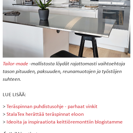
Tailor-made
-mallistosta löydät rajattomasti vaihtoehtoja
tason pituuden, paksuuden, reunamuotojen ja työstöjen
suhteen.
LUE LISÄÄ:
>
Teräspinnan puhdistusohje - parhaat vinkit
>
StalaTex herättää teräspinnat eloon
>
Ideoita ja inspiraatiota keittiöremonttiin blogistamme