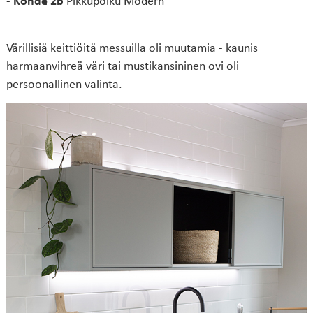
-
Kohde 2b
Pikkupolku Modern
Värillisiä keittiöitä messuilla oli muutamia - kaunis
harmaanvihreä väri tai mustikansininen ovi oli
persoonallinen valinta.