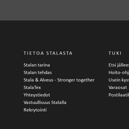
TIETOA STALASTA
TUKI
Stalan tarina
Etsi jäll
Stalan tehdas
Hoito-ohj
Stala & Alveus - Stronger together
Usein kys
StalaTex
Varaosat
Yhteystiedot
Postilaati
Vastuullisuus Stalalla
Rekrytointi