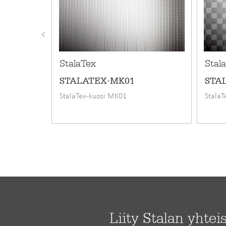
Materiaali
StalaTex
Stal
STALATEX-MK01
STA
StalaTex-kuosi MK01
StalaT
Liity Stalan yhtei