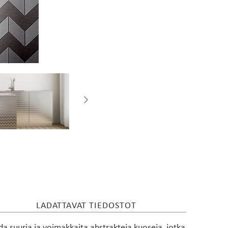
Esitteet
SUUNNITTELIJOILLE
LADATTAVAT TIEDOSTOT
da suuria ja voimakkaita abstrakteja kuoseja, jotka