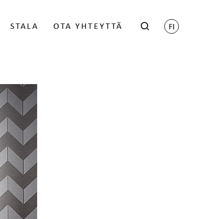
STALA
OTA YHTEYTTÄ
FI
hop
Scene - Harri Koskinen
öityneille jälleenmyyjille -
Grid - Matti Klenell
ien saamiseksi ota yhteyttä
Trace - Gert Wingårdh
myyntiin.
talan BIM-objektit
KIRJAUDU
uunnittelijoille
Lukolliset postilaatikot
Postilaatikon jalat
 GDL-objektit
Nimikilpi
 Revit -objektikirjasto
 KPS.Max
KATSO JA LATAA OBJEKTIT