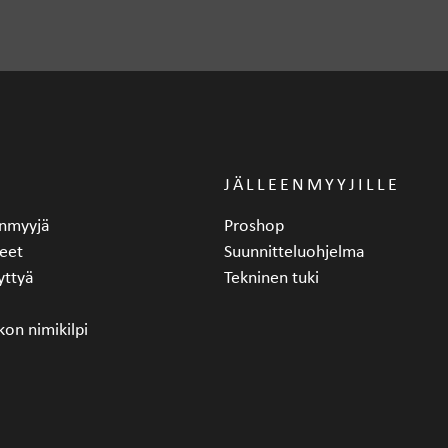
JÄLLEENMYYJILLE
eenmyyjä
Proshop
eet
Suunnitteluohjelma
yttyä
Tekninen tuki
kon nimikilpi