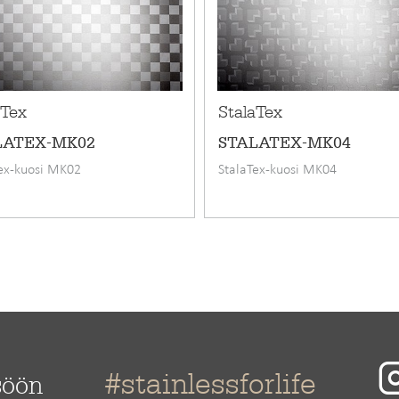
Ruostumaton teräs
aTex
StalaTex
LATEX-MK02
STALATEX-MK04
ex-kuosi MK02
StalaTex-kuosi MK04
#stainlessforlife
söön