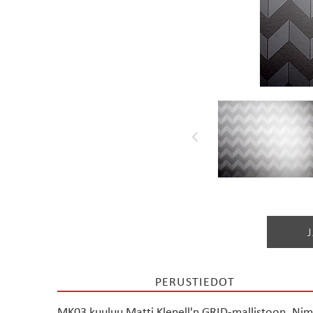
käytettävät
DESIGNERILLA
materiaalit
PERUSTIEDOT
MK03 kuuluu Matti Klenell'n GRID-mallistoon. Nimen