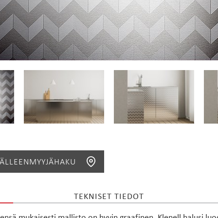
Suunnittelijoille
Usein kysyttyä
MADELLA
JÄLLEENMYYJÄHAKU
TEKNISET TIEDOT
HAE
sä mukaisesti mallisto on hyvin graafinen. Klenell halusi luo