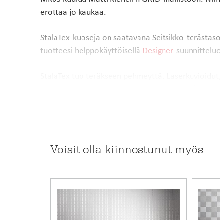
erottaa jo kaukaa.
StalaTex-kuoseja on saatavana Seitsikko-terästasoihi
tuotteesi helppokäyttöisellä
Designer
-suunnittel
StalaTex tuo teräkseen pehmeyttä. Laserkuvioidut
tuotteet valmistetaan Stalan tehtaalla Lahdessa.
Huomioithan, että StalaTex-kuosit näyttäytyvät val
kuin esimerkiksi välitilalevyssä. Tarkista sävy mall
Voisit olla kiinnostunut myös
Tuotekoodi
Takuu (kk)