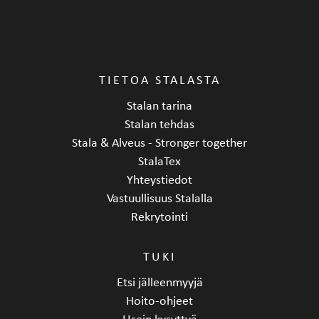
TIETOA STALASTA
Stalan tarina
Stalan tehdas
Stala & Alveus - Stronger together
StalaTex
Yhteystiedot
Vastuullisuus Stalalla
Rekrytointi
TUKI
Etsi jälleenmyyjä
Hoito-ohjeet
Usein kysyttyä