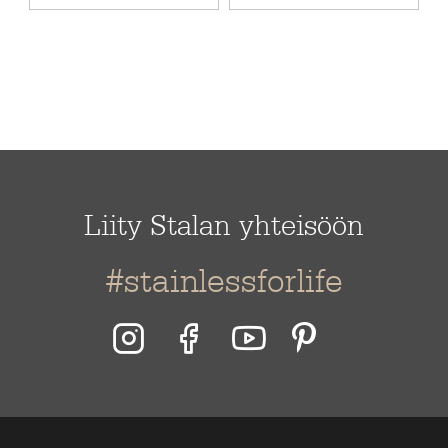
upotettava
Liity Stalan yhteisöön
#stainlessforlife