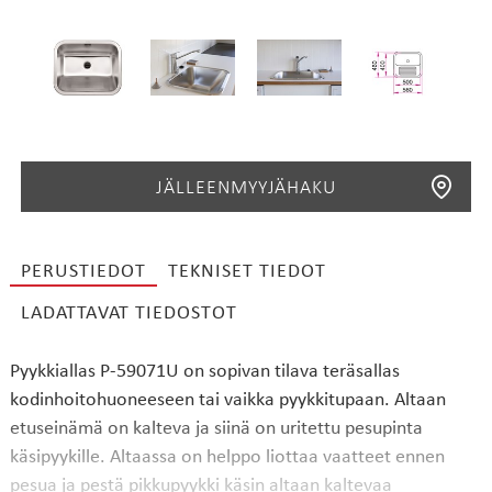
JÄLLEENMYYJÄHAKU
PERUSTIEDOT
TEKNISET TIEDOT
LADATTAVAT TIEDOSTOT
HAE
Pyykkiallas P-59071U on sopivan tilava teräsallas
kodinhoitohuoneeseen tai vaikka pyykkitupaan. Altaan
etuseinämä on kalteva ja siinä on uritettu pesupinta
käsipyykille. Altaassa on helppo liottaa vaatteet ennen
pesua ja pestä pikkupyykki käsin altaan kaltevaa