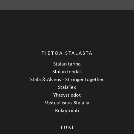
Pituus
555 mm
Leveys
500 mm
Korkeus
190 mm
TIETOA STALASTA
Stalan tarina
Stalan tehdas
Stala & Alveus - Stronger together
StalaTex
Yhteystiedot
Vastuullisuus Stalalla
Rekrytointi
TUKI