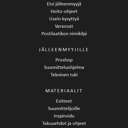
Etsi jälleenmyyjä
Hoito-ohjeet
Usein kysyttyä
Varaosat
Postilaatikon nimikilpi
JÄLLEENMYYJILLE
Proshop
Suunnitteluohjelma
Tekninen tuki
MATERIAALIT
Esitteet
Suunnittelijoille
Inspiroidu
Takuuehdot ja ohjeet