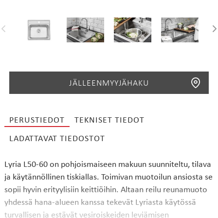
JÄLLEENMYYJÄHAKU
PERUSTIEDOT
TEKNISET TIEDOT
LADATTAVAT TIEDOSTOT
HAE
Lyria L50-60 on pohjoismaiseen makuun suunniteltu, tilava
ja käytännöllinen tiskiallas. Toimivan muotoilun ansiosta se
sopii hyvin erityylisiin keittiöihin. Altaan reilu reunamuoto
yhdessä hana-alueen kanssa tekevät Lyriasta käytössä
turvallisen ja estävät vesiroiskeiden leviämisen