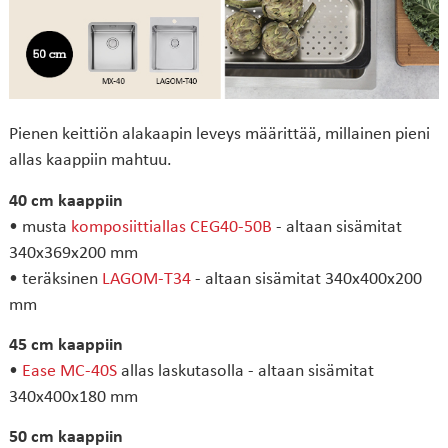
Pienen keittiön alakaapin leveys määrittää, millainen pieni
allas kaappiin mahtuu.
40 cm kaappiin
• musta
komposiittiallas CEG40-50B
- altaan sisämitat
340x369x200 mm
• teräksinen
LAGOM-T34
- altaan sisämitat 340x400x200
mm
45 cm kaappiin
•
Ease MC-40S
allas laskutasolla - altaan sisämitat
340x400x180 mm
50 cm kaappiin