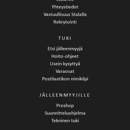
Yhteystiedot
Vastuullisuus Stalalla
Rekrytointi
TUKI
Etsi jälleenmyyjä
Hoito-ohjeet
Usein kysyttyä
Varaosat
Postilaatikon nimikilpi
JÄLLEENMYYJILLE
Proshop
Suunnitteluohjelma
Tekninen tuki