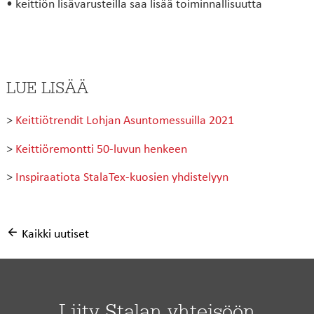
• keittiön lisävarusteilla saa lisää toiminnallisuutta
LUE LISÄÄ
>
Keittiötrendit Lohjan Asuntomessuilla 2021
>
Keittiöremontti 50-luvun henkeen
>
Inspiraatiota StalaTex-kuosien yhdistelyyn
Kaikki uutiset
Liity Stalan yhteisöön