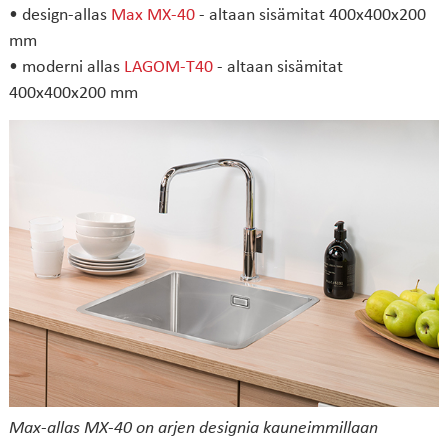
• design-allas
Max MX-40
- altaan sisämitat 400x400x200
mm
• moderni allas
LAGOM-T40
- altaan sisämitat
400x400x200 mm
Max-allas MX-40 on arjen designia kauneimmillaan