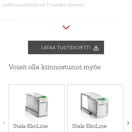
vaihtosuodatinta eli 1 vuoden tarpeen.
Huom!
Suodatinpaketti Y-1245 ei sisällä vihreää kantta.
Biokansi Y-1240
tilattavissa erikseen.
Tuotekoodi
Y-1245
LATAA TUOTEKORTTI
Hinta alv. 25.5%
14,9 €
EAN-koodi
6417791162314
Voisit olla kiinnostunut myös
LVI-koodi
5951947
Takuu (kk)
24
Stala EkoLine
Stala EkoLine