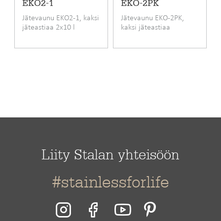
EKO2-1
EKO-2PK
Jätevaunu EKO2-1, kaksi
Jätevaunu EKO-2PK,
jäteastiaa 2x10 l
kaksi jäteastiaa
Liity Stalan yhteisöön
#stainlessforlife