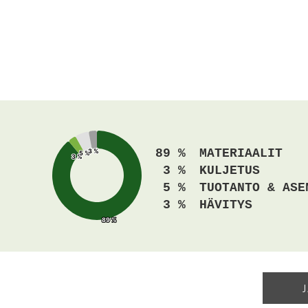
89 %
MATERIAALIT
3 %
3 %
5 %
5 %
3 %
3 %
3 %
KULJETUS
5 %
TUOTANTO & ASE
3 %
HÄVITYS
89 %
89 %