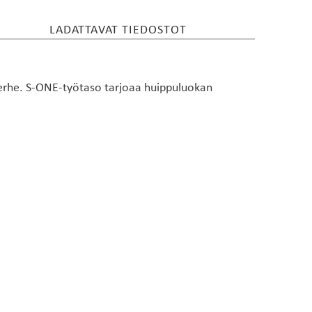
LADATTAVAT TIEDOSTOT
rhe. S-ONE-työtaso tarjoaa huippuluokan
le teräkselle
onallisuutta saat valitsemalla tasoon haluamasi
itää veden paremmin työtasolla​ ja parantaa
rmujen näkyvyyttä​, pitää tason uuden näköisenä
e riippuen käytettävästä tilasta.