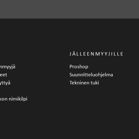
JÄLLEENMYYJILLE
eenmyyjä
Proshop
eet
Suunnitteluohjelma
yttyä
Tekninen tuki
kon nimikilpi