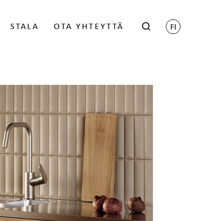
STALA
OTA YHTEYTTÄ
FI
hop
Scene - Harri Koskinen
öityneille jälleenmyyjille -
Grid - Matti Klenell
ien saamiseksi ota yhteyttä
Trace - Gert Wingårdh
myyntiin.
talan BIM-objektit
KIRJAUDU
uunnittelijoille
Lukolliset postilaatikot
Postilaatikon jalat
 GDL-objektit
Nimikilpi
 Revit -objektikirjasto
 KPS.Max
KATSO JA LATAA OBJEKTIT