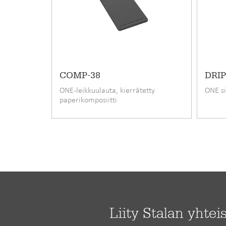
jokaiseen keittiöön tai kodinhoitohuoneeseen.
ONE-terästasot valmistetaan Lahdessa Stalan teht
Tuotekoodi
Hinta alv 25.5% alkaen
COMP-38
DRIP
ONE-leikkuulauta, kierrätetty
ONE si
Vakiovarusteet
paperikomposiitti
Takuu (kk)
Materiaali
Asennustapa
Alakaapin minimileveys cm
Pituus
Leveys
Liity Stalan yhtei
Korkeus