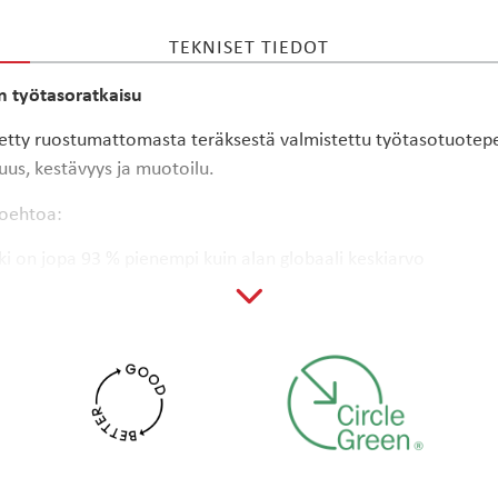
TEKNISET TIEDOT
HAE
n työtasoratkaisu
y ruostumattomasta teräksestä valmistettu työtasotuotepe
suus, kestävyys ja muotoilu.
toehtoa:
lki on jopa 93 % pienempi kuin alan globaali keskiarvo
on teräs, joka toteutetaan myös Circle Green -ruostumattomal
isten keittiössä käytettävien materiaalien kanssa. Lisää perso
aTexista >
nen alue, joka rajaa tiskipöydän toiminnallisen allas-alueen, p
palkitulla laserteknologialla tuotettu kuviointi vähentää naa
nen alue on valittavissa altaan oikealle tai vasemmalle puolell