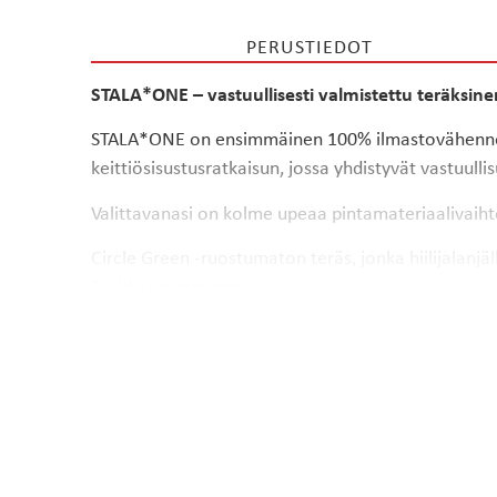
PERUSTIEDOT
STALA*ONE – vastuullisesti valmistettu teräksine
STALA*ONE on ensimmäinen 100% ilmastovähennett
keittiösisustusratkaisun, jossa yhdistyvät vastuulli
Valittavanasi on kolme upeaa pintamateriaalivaih
Circle Green -ruostumaton teräs, jonka hiilijalanjä
Tyylikäs matta pinta
Stalan ainutlaatuinen StalaTex-kuvioitu ruostumat
Ruostumaton terästaso sopii kauniisti yhteen erila
StalaTex-kuosi 23 eri vaihtoehdosta.
Lue lisää Stal
ONE-tiskipöytiin on valittavissa myös funktionaali
käyttömukavuutta. Red Dot- ja Green Good design -
pidempään​ sekä modernisoi tuotteen​. Funktionaali