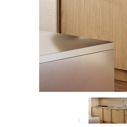
käytettävät
DESIGNERILLA
materiaalit