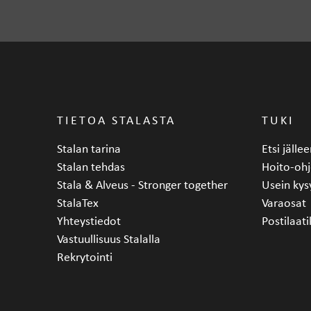
TIETOA STALASTA
TUKI
Stalan tarina
Etsi jäll
Stalan tehdas
Hoito-ohj
Stala & Alveus - Stronger together
Usein kys
StalaTex
Varaosat
Yhteystiedot
Postilaati
Vastuullisuus Stalalla
Rekrytointi