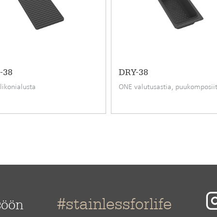
aalla.
S-ONE
978,71 €
-38
DRY-38
likonialusta
ONE valutusastia, puukomposiit
Koripohjaventtiili
24
Ruostumaton ter
Kaapiston päälle
60
700 mm
385 mm
#stainlessforlife
söön
180 mm