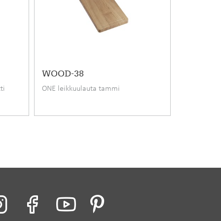
WOOD-38
ti
ONE leikkuulauta tammi
äs