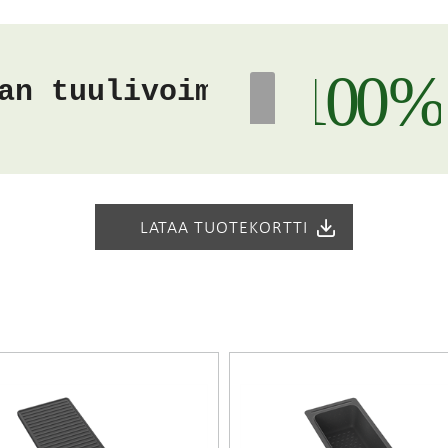
metriin saakka puolen senttimetrin välein. Tasopaksuuksia on ko
ssa. Työtason syvyyden voi valita 590 mm 635 mm väliltä eri 
100 %
an tuulivoiman
nteisemmän korotetun reunaprofiilin. Uutuutena ONE-työtasoi
LATAA TUOTEKORTTI
Matta-materiaaliin)
osi
an mitat: 170 x 385 x 150 mm
m
öisellä suunnitteluohjelmalla
Stala Designerilla
. Joustavan mi