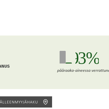
93 %
NNUS
pääraaka-aineessa verrattuna
JÄLLEENMYYJÄHAKU