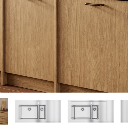
Suunnittelijoille
Usein kysyttyä
MADELLA