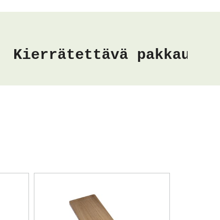
lme: 20, 30 tai 40 mm, joten voit yhdistellä
vaihtoehdoista.
hin voi valita myös 5 cm korkean takanoston.
Kierrätettävä pakkaus
toituksen ansiosta ONE-rosteritasot sopivat