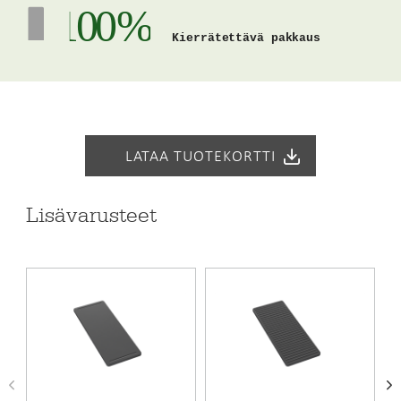
joka rajaa tiskipöydän toiminnallisen allas-alueen, pitää
100 %
veden paremmin työtasolla​ ja parantaa käyttömukavuutta.
Kierrätettävä pakkaus
Red Dot- ja Green Good design -palkitulla
laserteknologialla tuotettu kuviointi vähentää naarmujen
näkyvyyttä​, pitää tason uuden näköisenä pidempään​ sekä
modernisoi tuotteen​. Funktionaalinen alue on valittavissa
altaan oikealle tai vasemmalle puolelle riippuen
LATAA TUOTEKORTTI
käytettävästä tilasta.
Työtason pituuden voit valita 625 millimetristä 3 metriin
Lisävarusteet
saakka puolen senttimetrin välein. Tasopaksuuksia on
kolme: 20, 30 tai 40 mm, joten voit yhdistellä terästason
helposti myös muiden pöytälevyjen kanssa. Työtason
syvyyden voi valita 590 mm 635 mm väliltä eri
vaihtoehdoista.
P-ONEen voi valita joko modernin suoran tai
perinteisemmän korotetun reunaprofiilin. Uutuutena ONE-
työtasoihin voi valita myös 5 cm korkean takanoston.