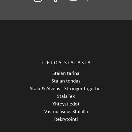
mitoituksen ansiosta ONE-rosteritasot sopivat jokaiseen
keittiöön tai kodinhoitohuoneeseen.
ONE-terästasot valmistetaan Lahdessa Stalan tehtaalla.
Tuotekoodi
P-ONE
Hinta alv 25.5% alkaen
860,49 €
Vakiovarusteet
Koripohjaventtiili
TIETOA STALASTA
Takuu (kk)
24
Stalan tarina
Materiaali
Ruostumaton teräs
Stalan tehdas
Stala & Alveus - Stronger together
Asennustapa
Kaapiston päälle
StalaTex
Alakaapin minimileveys cm
60
Yhteystiedot
Vastuullisuus Stalalla
Pituus
540 mm
Rekrytointi
Leveys
385 mm