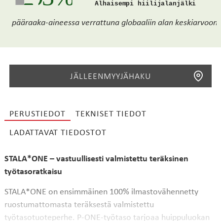
Alhaisempi hiilijalanjälki
pääraaka-aineessa verrattuna globaaliin alan keskiarvoon.
JÄLLEENMYYJÄHAKU
PERUSTIEDOT
TEKNISET TIEDOT
LADATTAVAT TIEDOSTOT
HAE
STALA*ONE – vastuullisesti valmistettu teräksinen
työtasoratkaisu
STALA*ONE on ensimmäinen 100% ilmastovähennetty
ruostumattomasta teräksestä valmistettu
työtasotuoteperhe. P-ONE-työtaso tarjoaa huippuluokan