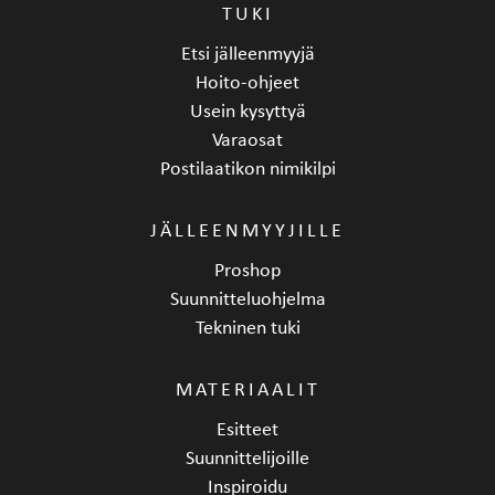
TUKI
Korkeus
180 mm
Etsi jälleenmyyjä
Hoito-ohjeet
Usein kysyttyä
Varaosat
Postilaatikon nimikilpi
JÄLLEENMYYJILLE
Proshop
Suunnitteluohjelma
Tekninen tuki
MATERIAALIT
Esitteet
Suunnittelijoille
Inspiroidu