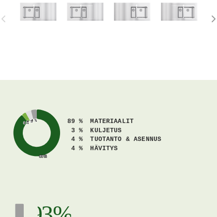
89 %
MATERIAALIT
4 %
4 %
4 %
4 %
3 %
3 %
3 %
KULJETUS
4 %
TUOTANTO & ASENNUS
4 %
HÄVITYS
89 %
89 %
93 %