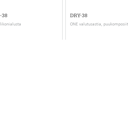
520 mm
-38
DRY-38
190 mm
likonialusta
ONE valutusastia, puukomposiit
40,66 kg