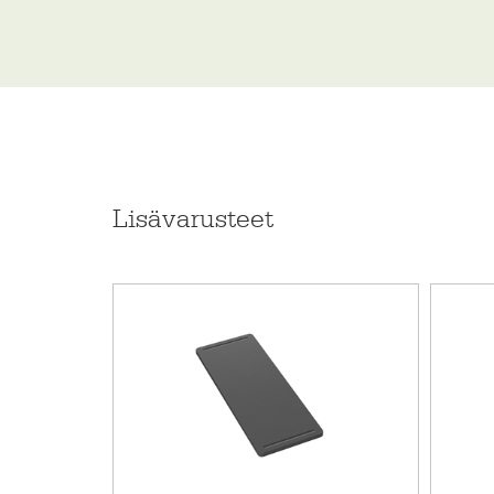
ONE-TDR50 sopii erityisen hyvin:
Moniin keittiötyyleihin
Laminaatti-, puu-, kivi- ja komposiittitasoihin
Päälle-, alle- ja huullosasennukseen
Tuotekoodi
Hinta alv. 25.5%
Lisävarusteet
EAN-koodi
LVI-koodi
Takuu (kk)
Materiaali
Asennustapa
Alakaapin minimileveys cm
Pituus