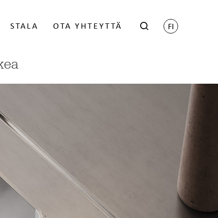
STALA
OTA YHTEYTTÄ
FI
kea
hop
Scene - Harri Koskinen
öityneille jälleenmyyjille -
Grid - Matti Klenell
ien saamiseksi ota yhteyttä
Trace - Gert Wingårdh
myyntiin.
talan BIM-objektit
KIRJAUDU
uunnittelijoille
Lukolliset postilaatikot
Postilaatikon jalat
 GDL-objektit
Nimikilpi
 Revit -objektikirjasto
 KPS.Max
KATSO JA LATAA OBJEKTIT