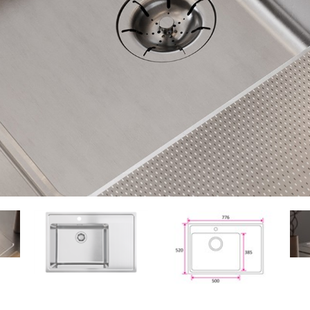
Suunnittelijoille
Usein kysyttyä
MADELLA