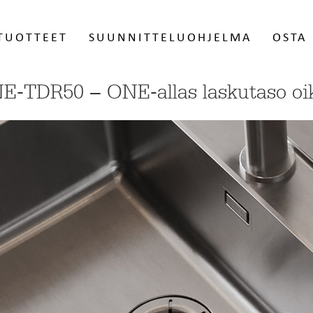
TUOTTEET
SUUNNITTELUOHJELMA
OSTA
E-TDR50 − ONE-allas laskutaso oi
StalaShop
ProS
altaat
Välitilalevyt
eesi
Valikoima tuotteita kuluttajille ja
Rekister
iset teräsaltaat
Taustalevyt
 jotka
taloyhtiöille. Myös postilaatikon
tunnuks
siittialtaat
a.
nimikilvet.
Stalan 
Tailor-made - räätälöidyt
S
VERKKOKAUPPAAN
terästasot ja tiskipöydät
s
aunut
Keittiöhanat
stiat
Leikkuulaudat
• Yli 3-metriset tasot
•
Muut varusteet
• Tason paksuudet 12-120 mm
•
n
• Kulmaratkaisut, pyöristykset, aukotukset
•
ALOITA SUUNNITTELU TAILOR-