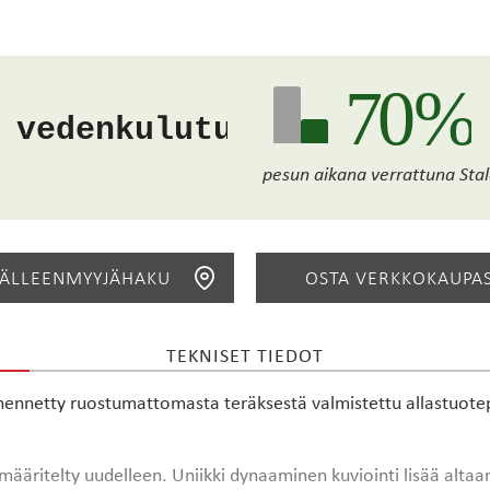
70 %
 vedenkulutusta
pesun aikana verrattuna Sta
JÄLLEENMYYJÄHAKU
OSTA VERKKOKAUPA
TEKNISET TIEDOT
HAE
netty ruostumattomasta teräksestä valmistettu allastuoteper
ritelty uudelleen. Uniikki dynaaminen kuviointi lisää altaan