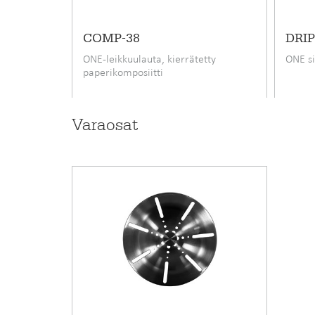
Leveys
COMP-38
DRIP
Syvyys
ONE-leikkuulauta, kierrätetty
ONE si
paperikomposiitti
Hiilijalanjälki (CO2e), kehdosta hautaan
Varaosat