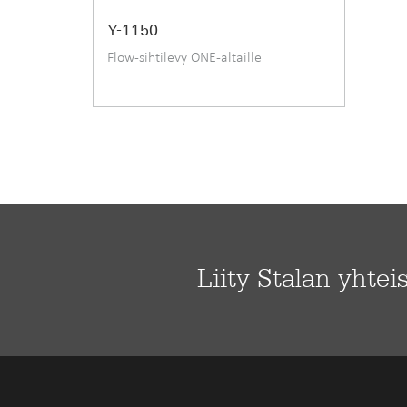
Y-1150
Flow-sihtilevy ONE-altaille
Liity Stalan yhtei