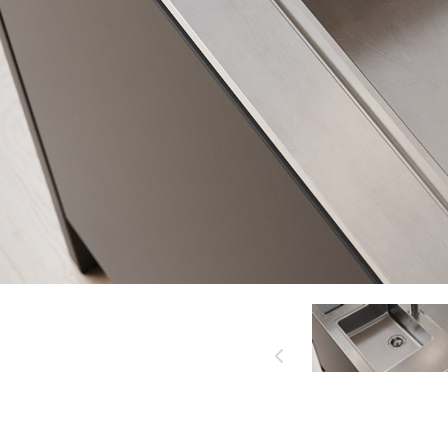
käytettävät
DESIGNERILLA
materiaalit