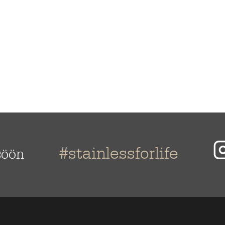
#stainlessforlife
söön