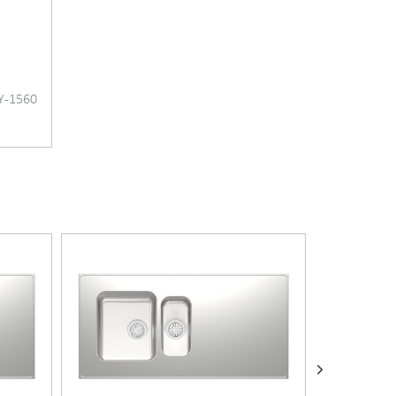
oksen, piirroskuvan ja hinnan tuotteelle.
 Y-1560
äs