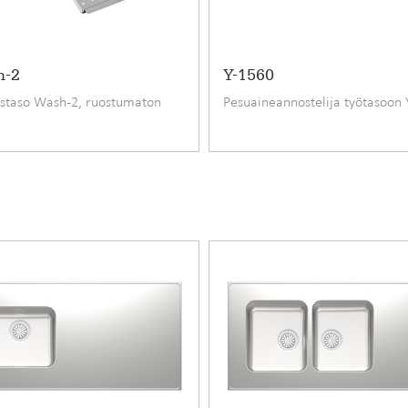
itteluohjelmalla
, antamiesi valintojen perusteella saat mallinn
h-2
Y-1560
opeasti Lahdessa Stalan tehtaalla.
staso Wash-2, ruostumaton
Pesuaineannostelija työtasoon
C-SEVEN
462,45 €
Koripohjaventtiili
24
Ruostumaton ter
Kaapiston päälle
40
340 mm