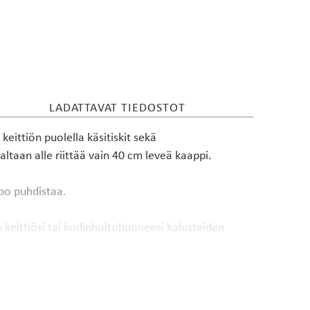
LADATTAVAT TIEDOSTOT
eittiön puolella käsitiskit sekä
ltaan alle riittää vain 40 cm leveä kaappi.
po puhdistaa.
 keittiösi tai kodinhoitohuoneesi kalusteiden
tason hintaan. Seven-tasoihin saa halutessaan