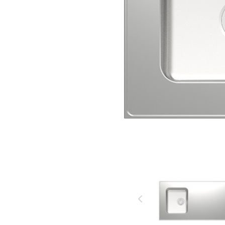
käytettävät
DESIGNERILLA
materiaalit