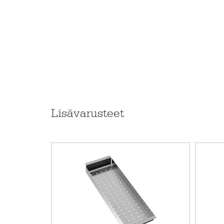
Seven-tiskipöydän pinta on mahdollista tilata uud
C-Seven
• pituus 420-3000 mm, 5 mm välein
• syvyydet 590, 600, 610, 620, 635
• tasopaksuus 20, 30 tai 40 mm
• reunaprofiili suora ja korotettu
• pinta: sileä, Deko tai StalaTex-kuosi
Lisävarusteet
• altaan mitat 340 x 400 x 180 mm
• altaan alle tulevan kaapin minimileveys on vain 
• liesiaukko lisämaksusta
C-Seven soveltuu hyvin
• pieni keittiö
• kodinhoitohuone
• kesämökin keittiö