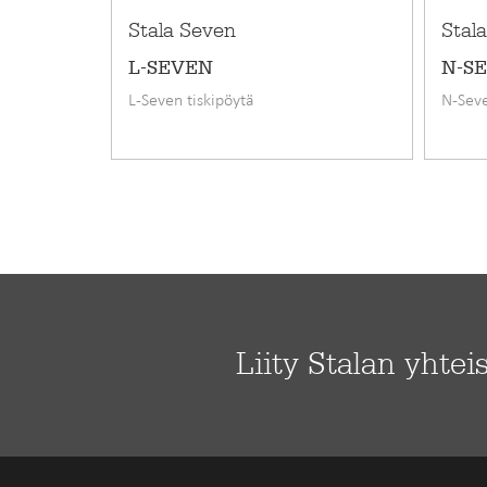
Leveys
Stala Seven
Stal
L-SEVEN
N-S
L-Seven tiskipöytä
N-Seve
Liity Stalan yhtei