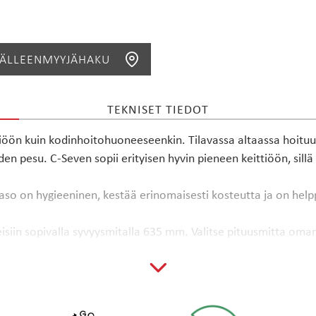
JÄLLEENMYYJÄHAKU
TEKNISET TIEDOT
HAE
tiöön kuin kodinhoitohuoneeseenkin. Tilavassa altaassa hoituu k
 pesu. C-Seven sopii erityisen hyvin pieneen keittiöön, sillä a
so on hygieeninen, kestää erinomaisesti kosteutta ja on help
siin sopivalla syvyysmitalla 635 mm. Valitse pituusmitta oman
reiät saippua-annostelijalle tai apk-venttiilille - ne kuuluvat 