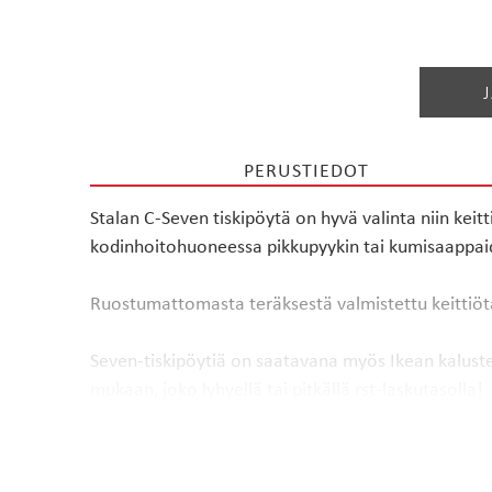
PERUSTIEDOT
Stalan C-Seven tiskipöytä on hyvä valinta niin keit
kodinhoitohuoneessa pikkupyykin tai kumisaappaiden
Ruostumattomasta teräksestä valmistettu keittiöta
Seven-tiskipöytiä on saatavana myös Ikean kalustei
mukaan, joko lyhyellä tai pitkällä rst-laskutasolla!
Muista tilata tasoon valmis aukko hanalle sekä lisä
lisämaksusta yhden liesiaukon keittotasolle.