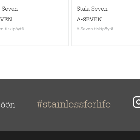
400 mm
a Seven
Stala Seven
EVEN
A-SEVEN
n tiskipöytä
A-Seven tiskipöytä
#stainlessforlife
söön