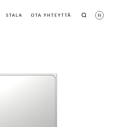
STALA
OTA YHTEYTTÄ
FI
hop
Scene - Harri Koskinen
öityneille jälleenmyyjille -
Grid - Matti Klenell
ien saamiseksi ota yhteyttä
Trace - Gert Wingårdh
myyntiin.
talan BIM-objektit
KIRJAUDU
uunnittelijoille
Lukolliset postilaatikot
Postilaatikon jalat
 GDL-objektit
Nimikilpi
 Revit -objektikirjasto
 KPS.Max
KATSO JA LATAA OBJEKTIT