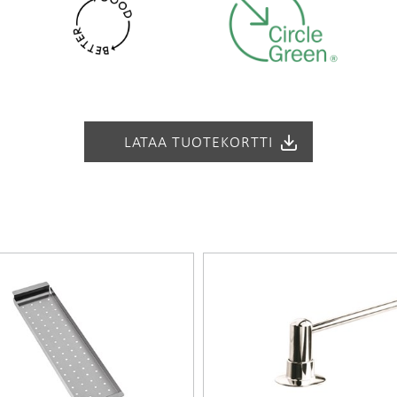
ella StalaTex- tai Deko-pintakuviolla. Kuvio tekee teräspinna
LATAA TUOTEKORTTI
40 cm