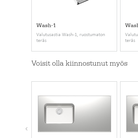
• apukeittiön taso
Suunnittele oma tiskipöytäsi
Stalan helpolla suunn
Wash-1
Was
Seven-tiskipöydät valmistetaan mittojesi mukaan n
Valutusastia Wash-1, ruostumaton
Valutu
teräs
teräs
Tuotekoodi
Voisit olla kiinnostunut myös
Hinta alv 25.5% alkaen
Vakiovarusteet
Takuu (kk)
Materiaali
Asennustapa
Alakaapin minimileveys cm
Pituus