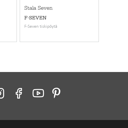
Stala Seven
Stala Se
F-SEVEN
E-SEVE
F-Seven tiskipöytä
E-Seitsikko 