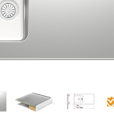
Suunnittelijoille
Usein kysyttyä
MADELLA