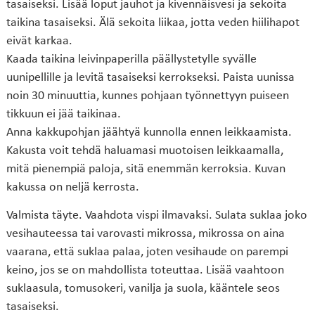
tasaiseksi. Lisää loput jauhot ja kivennäisvesi ja sekoita
taikina tasaiseksi. Älä sekoita liikaa, jotta veden hiilihapot
eivät karkaa.
Kaada taikina leivinpaperilla päällystetylle syvälle
uunipellille ja levitä tasaiseksi kerrokseksi. Paista uunissa
noin 30 minuuttia, kunnes pohjaan työnnettyyn puiseen
tikkuun ei jää taikinaa.
Anna kakkupohjan jäähtyä kunnolla ennen leikkaamista.
Kakusta voit tehdä haluamasi muotoisen leikkaamalla,
mitä pienempiä paloja, sitä enemmän kerroksia. Kuvan
kakussa on neljä kerrosta.
Valmista täyte. Vaahdota vispi ilmavaksi. Sulata suklaa joko
vesihauteessa tai varovasti mikrossa, mikrossa on aina
vaarana, että suklaa palaa, joten vesihaude on parempi
keino, jos se on mahdollista toteuttaa. Lisää vaahtoon
suklaasula, tomusokeri, vanilja ja suola, kääntele seos
tasaiseksi.