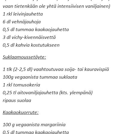
vaan tietenkään ole yhtä intensiivisen vaniljainen)
1 rkl leivinjauhetta
6 dl vehnäjauhoja
0,5 dl tummaa kaakaojauhetta
3 dl vichy-kivennäisvettä
0,5 dl kahvia kostutukseen
Suklaamoussetäyte:
1 tlk (2-2,5 dl) vaahtoutuvaa soija- tai kauravispiä
100g vegaanista tummaa suklaata
1 rkl tomusokeria
0,25 tl aitovaniljajauhetta (kts. ylempänä)
ripaus suolaa
Kaakaokuorrute:
100 g vegaanista margariinia
0,5 dl tummaa kaakaojauhetta