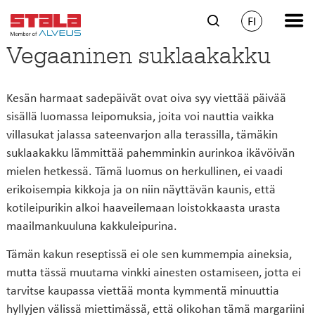
FI
Vegaaninen suklaakakku
Kesän harmaat sadepäivät ovat oiva syy viettää päivää
sisällä luomassa leipomuksia, joita voi nauttia vaikka
villasukat jalassa sateenvarjon alla terassilla, tämäkin
suklaakakku lämmittää pahemminkin aurinkoa ikävöivän
mielen hetkessä. Tämä luomus on herkullinen, ei vaadi
erikoisempia kikkoja ja on niin näyttävän kaunis, että
kotileipurikin alkoi haaveilemaan loistokkaasta urasta
maailmankuuluna kakkuleipurina.
Tämän kakun reseptissä ei ole sen kummempia aineksia,
mutta tässä muutama vinkki ainesten ostamiseen, jotta ei
tarvitse kaupassa viettää monta kymmentä minuuttia
hyllyjen välissä miettimässä, että olikohan tämä margariini