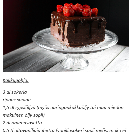
Kakkupohja:
3 dl sokeria
ripaus suolaa
1,5 dl rypsiöljyä (myös auringonkukkaöljy tai muu miedon
makuinen öljy sopii)
2 dl omenasosetta
0,5 tl aitovaniljajauhetta (vaniljasokeri sopii myös, maku ei