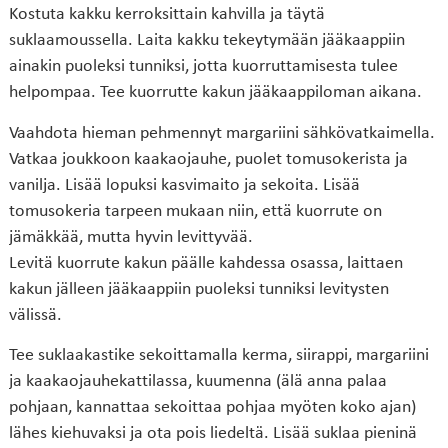
Kostuta kakku kerroksittain kahvilla ja täytä
suklaamoussella. Laita kakku tekeytymään jääkaappiin
ainakin puoleksi tunniksi, jotta kuorruttamisesta tulee
helpompaa. Tee kuorrutte kakun jääkaappiloman aikana.
Vaahdota hieman pehmennyt margariini sähkövatkaimella.
Vatkaa joukkoon kaakaojauhe, puolet tomusokerista ja
vanilja. Lisää lopuksi kasvimaito ja sekoita. Lisää
tomusokeria tarpeen mukaan niin, että kuorrute on
jämäkkää, mutta hyvin levittyvää.
Levitä kuorrute kakun päälle kahdessa osassa, laittaen
kakun jälleen jääkaappiin puoleksi tunniksi levitysten
välissä.
Tee suklaakastike sekoittamalla kerma, siirappi, margariini
ja kaakaojauhekattilassa, kuumenna (älä anna palaa
pohjaan, kannattaa sekoittaa pohjaa myöten koko ajan)
lähes kiehuvaksi ja ota pois liedeltä. Lisää suklaa pieninä