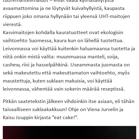
avaamattomina ja ne löytyvät kuivahyllyistä, kaupasta
riippuen joko omana hyllynään tai yleensä UHT-maitojen
vierestä.
Kasvimaitojen kohdalla kauratuotteet ovat ekologisin
vaihtoehto Suomessa, kaura kun on lähellä tuotettua.
Leivonnassa voi käyttää kuitenkin haluamaansa tuotetta ja
niitä onkin mistä valita: muunmuassa manteli, soija,
cashew, riisi ja hasselpähkinä. Useammasta juomasta on
sekä makeutettu että makeuttamaton vaihtoehto, myös
maustettuja, kuten suklaan makuisia, voi käyttää
leivonnassa, vähentää vain sokerin määrää reseptissä.
Pitkän saatetekstin jälkeen vihdoinkin itse asiaan, eli tähän
taivaalliseen suklaakakkuun! Ohje on Viena Jurvelin ja
Kaisu Jouppin kirjasta ”eat cake!”.