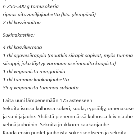
n 250-500 g tomusokeria
ripaus aitovaniljajauhetta (kts. ylempänä)
2 rkl kasvimaitoa
Suklaakastike:
4 rkl kasvikermaa
1 rkl agavesiirappia (muutkin siirapit sopivat, myös tumma
siirappi, joka löytyy varmaan useimmalta kaapista)
1 rkl vegaanista margariinia
1 rkl tummaa kaakaojauhetta
35 g vegaanista tummaa suklaata
Laita uuni lämpenemään 175 asteeseen
Sekoita isossa kulhossa sokeri, suola, rypsiöljy, omenasose
ja vaniljajauhe. Yhdistä pienemmässä kulhossa leivinjauhe
vehnäjauhoihin. Sekoita joukkoon kaakaojauhe.
Kaada ensin puolet jauhoista sokeriseokseen ja sekoita