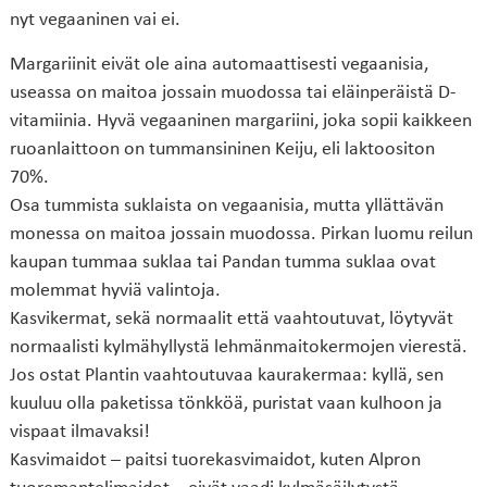
nyt vegaaninen vai ei.
Margariinit eivät ole aina automaattisesti vegaanisia,
useassa on maitoa jossain muodossa tai eläinperäistä D-
vitamiinia. Hyvä vegaaninen margariini, joka sopii kaikkeen
ruoanlaittoon on tummansininen Keiju, eli laktoositon
70%.
Osa tummista suklaista on vegaanisia, mutta yllättävän
monessa on maitoa jossain muodossa. Pirkan luomu reilun
kaupan tummaa suklaa tai Pandan tumma suklaa ovat
molemmat hyviä valintoja.
Kasvikermat, sekä normaalit että vaahtoutuvat, löytyvät
normaalisti kylmähyllystä lehmänmaitokermojen vierestä.
Jos ostat Plantin vaahtoutuvaa kaurakermaa: kyllä, sen
kuuluu olla paketissa tönkköä, puristat vaan kulhoon ja
vispaat ilmavaksi!
Kasvimaidot – paitsi tuorekasvimaidot, kuten Alpron
tuoremantelimaidot – eivät vaadi kylmäsäilytystä