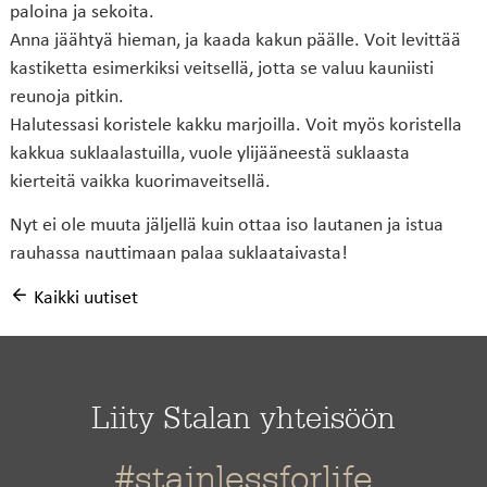
paloina ja sekoita.
Anna jäähtyä hieman, ja kaada kakun päälle. Voit levittää
kastiketta esimerkiksi veitsellä, jotta se valuu kauniisti
reunoja pitkin.
Halutessasi koristele kakku marjoilla. Voit myös koristella
kakkua suklaalastuilla, vuole ylijääneestä suklaasta
kierteitä vaikka kuorimaveitsellä.
Nyt ei ole muuta jäljellä kuin ottaa iso lautanen ja istua
rauhassa nauttimaan palaa suklaataivasta!
Kaikki uutiset
Liity Stalan yhteisöön
#stainlessforlife