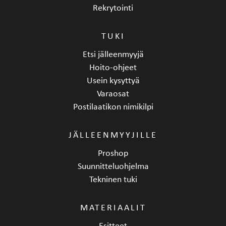
Rekrytointi
TUKI
Etsi jälleenmyyjä
Hoito-ohjeet
Usein kysyttyä
Varaosat
Postilaatikon nimikilpi
JÄLLEENMYYJILLE
Proshop
Suunnitteluohjelma
Tekninen tuki
MATERIAALIT
Esitteet