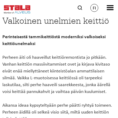
FI
Valkoinen unelmien keittiö
Perinteisestä tammikeittiöstä moderniksi valkoiseksi
keittiöunelmaksi
Perheen äiti oli haaveillut keittiöremontista jo pitkään.
Vanhan keittiön massiivitammiset ovet ja kirjava kivitaso
eivät enää miellyttäneet kiinteistöalan ammattilaisen
silmää. Vaikka L-muotoisessa keittiössä oli tarpeeksi
laskutilaa, silti perhe haaveili saarekkeesta, jonka äärellä
voisi keittää pannukahvit ja vaihtaa päivän kuulumiset.
Aikansa ideaa kypsyteltyään perhe päätti ryhtyä toimeen.
Perheen äidillä oli selkeä visio siitä, miltä uuden keittiön