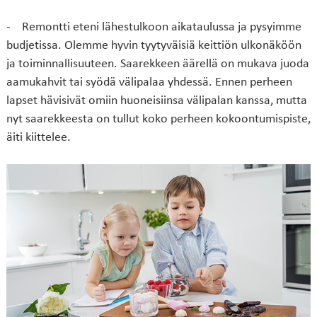
- Remontti eteni lähestulkoon aikataulussa ja pysyimme
budjetissa. Olemme hyvin tyytyväisiä keittiön ulkonäköön
ja toiminnallisuuteen. Saarekkeen äärellä on mukava juoda
aamukahvit tai syödä välipalaa yhdessä. Ennen perheen
lapset hävisivät omiin huoneisiinsa välipalan kanssa, mutta
nyt saarekkeesta on tullut koko perheen kokoontumispiste,
äiti kiittelee.