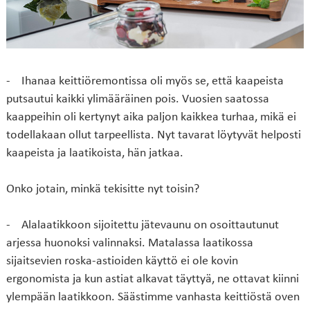
- Ihanaa keittiöremontissa oli myös se, että kaapeista
putsautui kaikki ylimääräinen pois. Vuosien saatossa
kaappeihin oli kertynyt aika paljon kaikkea turhaa, mikä ei
todellakaan ollut tarpeellista. Nyt tavarat löytyvät helposti
kaapeista ja laatikoista, hän jatkaa.
Onko jotain, minkä tekisitte nyt toisin?
- Alalaatikkoon sijoitettu jätevaunu on osoittautunut
arjessa huonoksi valinnaksi. Matalassa laatikossa
sijaitsevien roska-astioiden käyttö ei ole kovin
ergonomista ja kun astiat alkavat täyttyä, ne ottavat kiinni
ylempään laatikkoon. Säästimme vanhasta keittiöstä oven