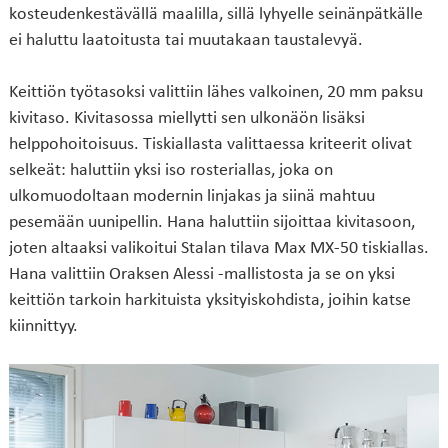
kosteudenkestävällä maalilla, sillä lyhyelle seinänpätkälle
ei haluttu laatoitusta tai muutakaan taustalevyä.
Keittiön työtasoksi valittiin lähes valkoinen, 20 mm paksu
kivitaso. Kivitasossa miellytti sen ulkonäön lisäksi
helppohoitoisuus. Tiskiallasta valittaessa kriteerit olivat
selkeät: haluttiin yksi iso rosteriallas, joka on
ulkomuodoltaan modernin linjakas ja siinä mahtuu
pesemään uunipellin. Hana haluttiin sijoittaa kivitasoon,
joten altaaksi valikoitui Stalan tilava Max MX-50 tiskiallas.
Hana valittiin Oraksen Alessi -mallistosta ja se on yksi
keittiön tarkoin harkituista yksityiskohdista, joihin katse
kiinnittyy.