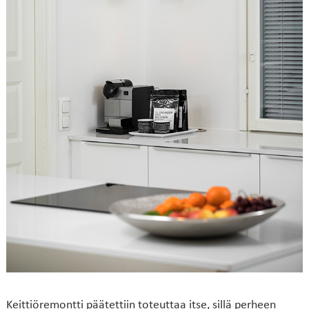
Keittiöremontti päätettiin toteuttaa itse, sillä perheen