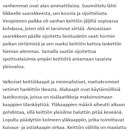
vanhemmat ovat alan ammattilaisia. Suunnittelu lähti
liikkeelle saarekkeesta, sen koosta ja sijoittelusta.
Vesipisteen paikka oli vanhan keittiön jäljiltä sopivassa
kohdassa, joten sitä ei tarvinnut siirtää. Ainoastaan
saarekkeen päälle sijoitettu liesituuletin vaati hormin
paikan siirtämistä ja sen vuoksi keittiön kattoa laskettiin
hieman alemmas. Samalla saatiin sijoitettua
spottivalaisimia ympäri keittiötä antamaan tasaista
yleisvaloa.
Valkoiset keittiökaapit ja minimalistiset, mattakromiset
vetimet hankittiin Ikeasta. Alakaapit ovat käytännöllisiä
laatikostoja, joissa on sisälaatikkoja maksimoimaan
kaappien tilankäyttöä. Yläkaappien määrä aiheutti alkuun
pohdintaa, sillä keittiön yleisilme haluttiin pitää keveänä.
Lopulta päädyttiin kolmeen yläkaappiin, jotka toimittavat
kuivaus- ja astiakaapin virkaa. Keittiön välitila on maalattu