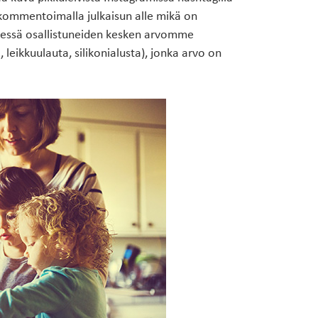
Suunnittelijoille
Usein kysyttyä
MADELLA
ommentoimalla julkaisun alle mikä on
nnessä osallistuneiden kesken arvomme
 leikkuulauta, silikonialusta), jonka arvo on