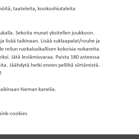
nöitä, taateleita, kookoshiutaleita
ukalla. Sekoita munat yksitellen joukkoon.
a lisää taikinaan. Lisää suklaapalat/rouhe ja
le reilun ruokalusikallisen kokoisia nokareita.
eiksi. Jätä leviämisvaraa. Paista 180 asteessa
ta. Jäähdytä hetki ennen pelliltä siirtämistä.
!
 taikinaan hieman kanelia.
ink-cookies