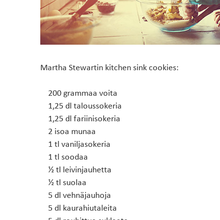
Martha Stewartin kitchen sink cookies:
200 grammaa voita
1,25 dl taloussokeria
1,25 dl fariinisokeria
2 isoa munaa
1 tl vaniljasokeria
1 tl soodaa
½ tl leivinjauhetta
½ tl suolaa
5 dl vehnäjauhoja
5 dl kaurahiutaleita