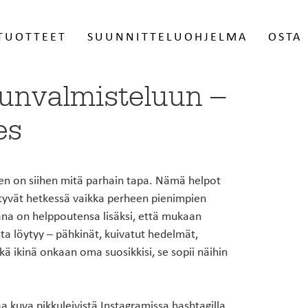
TUOTTEET
SUUNNITTELUOHJELMA
OSTA
lunvalmisteluun –
StalaShop
ProS
altaat
Välitilalevyt
es
eesi
Valikoima tuotteita kuluttajille ja
Rekister
iset teräsaltaat
Taustalevyt
 jotka
taloyhtiöille. Myös postilaatikon
tunnuks
siittialtaat
a.
nimikilvet.
Stalan 
en on siihen mitä parhain tapa. Nämä helpot
Tailor-made - räätälöidyt
S
VERKKOKAUPPAAN
yntyvät hetkessä vaikka perheen pienimpien
terästasot ja tiskipöydät
s
aunut
Keittiöhanat
eana on helppoutensa lisäksi, että mukaan
stiat
Leikkuulaudat
• Yli 3-metriset tasot
•
ta löytyy – pähkinät, kuivatut hedelmät,
Muut varusteet
• Tason paksuudet 12-120 mm
•
ä ikinä onkaan oma suosikkisi, se sopii näihin
n
• Kulmaratkaisut, pyöristykset, aukotukset
•
ALOITA SUUNNITTELU TAILOR-
a kuva pikkuleivistä Instagramissa hashtagilla