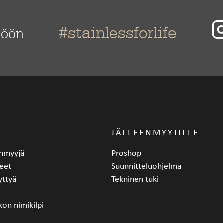
#stainlessforlife
söön
JÄLLEENMYYJILLE
eenmyyjä
Proshop
eet
Suunnitteluohjelma
yttyä
Tekninen tuki
kon nimikilpi