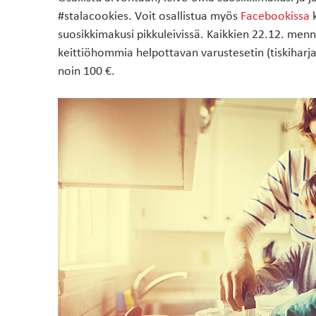
käytettävät
DESIGNERILLA
#stalacookies. Voit osallistua myös
Facebookissa
k
materiaalit
suosikkimakusi pikkuleivissä. Kaikkien 22.12. me
keittiöhommia helpottavan varustesetin (tiskiharja,
noin 100 €.