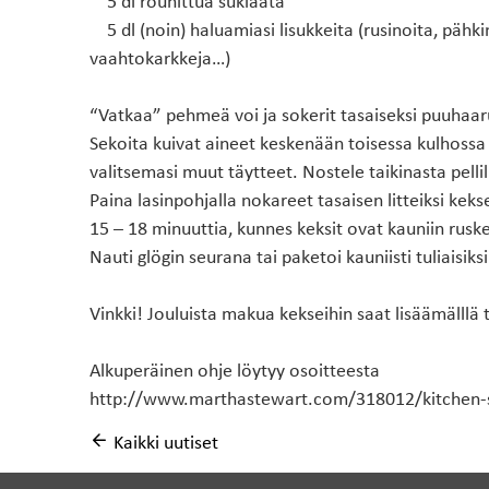
5 dl rouhittua suklaata
5 dl (noin) haluamiasi lisukkeita (rusinoita, pähki
vaahtokarkkeja…)
“Vatkaa” pehmeä voi ja sokerit tasaiseksi puuhaar
Sekoita kuivat aineet keskenään toisessa kulhossa j
valitsemasi muut täytteet. Nostele taikinasta pellil
Paina lasinpohjalla nokareet tasaisen litteiksi keks
15 – 18 minuuttia, kunnes keksit ovat kauniin ruskei
Nauti glögin seurana tai paketoi kauniisti tuliaisiksi
Vinkki! Jouluista makua kekseihin saat lisäämälllä
Alkuperäinen ohje löytyy osoitteesta
http://www.marthastewart.com/318012/kitchen-s
Kaikki uutiset