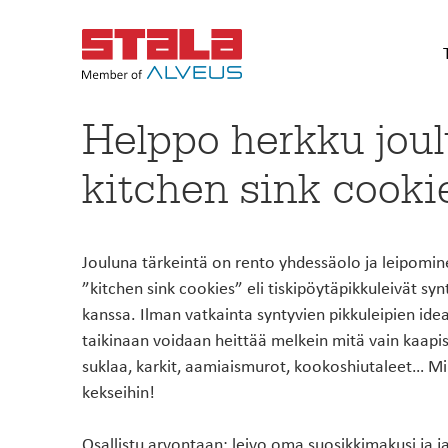
Helppo herkku jou
Etsi jälleenmyyjä
Keittiötasot
Teräs
kitchen sink cooki
Jälleenmyyjähaulla löydät alu
Tiskipöydät
Värill
lähimmät Stala-jälleenmyyjät,
Tailor-made-työtasot
Kompo
palvelevat kuluttaja-asiakkait
Jouluna tärkeintä on rento yhdessäolo ja leipomin
Terästasot, välitilalevyt ja
HAE
”kitchen sink cookies” eli tiskipöytäpikkuleivät s
sisustuslevyt
StalaTex-kalusteovet
Jätev
kanssa. Ilman vatkainta syntyvien pikkuleipien id
Teräksiset kalusteovet
Jätea
• Tason pituus 0,3-3 metriä
taikinaan voidaan heittää melkein mitä vain kaapis
• Tason paksuudet 20/30/40 mm
suklaa, karkit, aamiaismurot, kookoshiutaleet… Mik
• Uniikit StalaTex-kuosit tasoihin ja taustalevyihi
kekseihin!
Tuotteissa
ALOITA SUUNNITTELU
Osallistu arvontaan; leivo oma suosikkimakusi ja ja