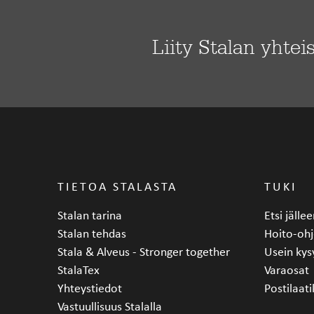
Liity Stalan yhtei
TIETOA STALASTA
TUKI
Stalan tarina
Etsi jäll
Stalan tehdas
Hoito-ohj
Stala & Alveus - Stronger together
Usein kys
StalaTex
Varaosat
Yhteystiedot
Postilaati
Vastuullisuus Stalalla