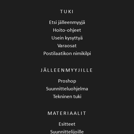
TUKI
Etsi jälleenmyyjä
Hoito-ohjeet
Usein kysyttyä
Varaosat
Postilaatikon nimikilpi
JÄLLEENMYYJILLE
Proshop
Suunnitteluohjelma
Tekninen tuki
MATERIAALIT
Esitteet
Suunnittelijoille