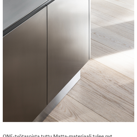
ONE-työtasoista tuttu Matta-materiaali tulee nyt