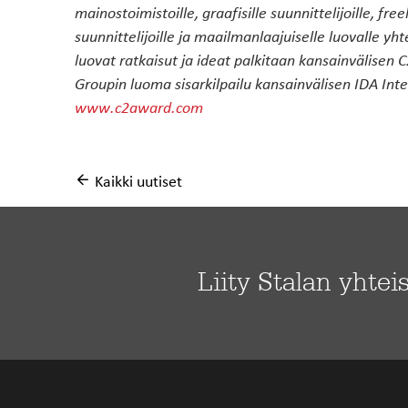
mainostoimistoille, graafisille suunnittelijoille, fre
suunnittelijoille ja maailmanlaajuiselle luovalle y
luovat ratkaisut ja ideat palkitaan kansainvälise
Groupin luoma sisarkilpailu kansainvälisen IDA Int
www.c2award.com
Kaikki uutiset
Liity Stalan yhtei