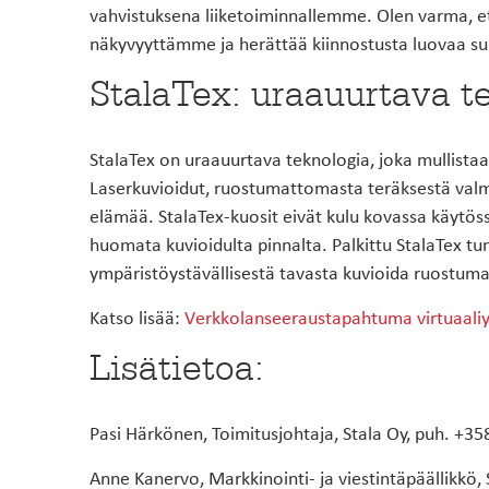
vahvistuksena liiketoiminnallemme. Olen varma, et
näkyvyyttämme ja herättää kiinnostusta luovaa s
StalaTex: uraauurtava t
StalaTex on uraauurtava teknologia, joka mullist
Laserkuvioidut, ruostumattomasta teräksestä valm
elämää. StalaTex‑kuosit eivät kulu kovassa käytös
huomata kuvioidulta pinnalta. Palkittu StalaTex t
ympäristöystävällisestä tavasta kuvioida ruostuma
Katso lisää:
Verkkolanseeraustapahtuma virtuaali
Lisätietoa:
Pasi Härkönen, Toimitusjohtaja, Stala Oy, puh. +
Anne Kanervo, Markkinointi- ja viestintäpäällikkö,