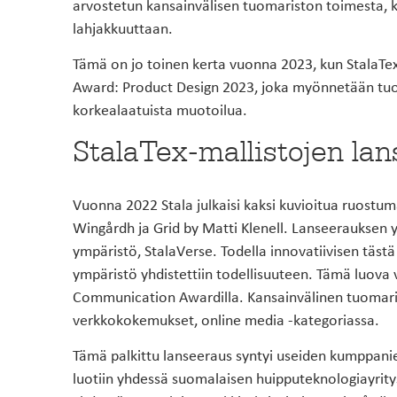
arvostetun kansainvälisen tuomariston toimesta, k
lahjakkuuttaan.
Tämä on jo toinen kerta vuonna 2023, kun StalaTe
Award: Product Design 2023, joka myönnetään tuott
korkealaatuista muotoilua.
StalaTex-mallistojen la
Vuonna 2022 Stala julkaisi kaksi kuvioitua ruostum
Wingårdh ja Grid by Matti Klenell. Lanseerauksen yh
ympäristö, StalaVerse. Todella innovatiivisen tästä
ympäristö yhdistettiin todellisuuteen. Tämä luova v
Communication Awardilla. Kansainvälinen tuomaris
verkkokokemukset, online media -kategoriassa.
Tämä palkittu lanseeraus syntyi useiden kumppanie
luotiin yhdessä suomalaisen huipputeknologiayrity