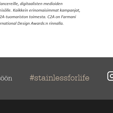
elancereille, digitaalisten medioiden
hteisölle. Kaikkein erinomaisimmat kampanjat,
n C2A-tuomariston toimesta. C2A on Farmani
ernational Design Awards:n rinnalla.
#stainlessforlife
söön