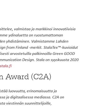
ttelee, valmistaa ja markkinoi innovatiivisia
isemme ydinaluetta on ruostumattoman
yyden yhdistäminen. Valmistamme Lahden
sign from Finland -merkit. StalaTex™-kuvioidut
isesti arvostetuilla palkinnoilla Green GOOD
mmunication Design. Stala on syyskuusta 2020
tala.fi
n Award (C2A)
tää luovuutta, erinomaisuutta ja
ssa ja digitaalisessa mediassa. C2A on
a viestinnän suunnittelijoille,