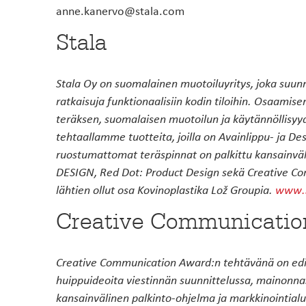
anne.kanervo@stala.com
Stala
Stala Oy on suomalainen muotoiluyritys, joka suunni
ratkaisuja funktionaalisiin kodin tiloihin. Osaam
teräksen, suomalaisen muotoilun ja käytännöllis
tehtaallamme tuotteita, joilla on Avainlippu- ja De
ruostumattomat teräspinnat on palkittu kansainväl
DESIGN, Red Dot: Product Design sekä Creative Co
lähtien ollut osa Kovinoplastika Lož Groupia.
www.s
Creative Communicatio
Creative Communication Award:n tehtävänä on edis
huippuideoita viestinnän suunnittelussa, mainonna
kansainvälinen palkinto-ohjelma ja markkinointialust