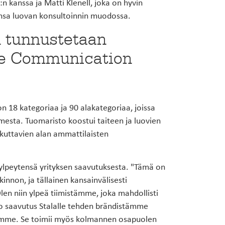
n kanssa ja Matti Klenell, joka on hyvin
ensa luovan konsultoinnin muodossa.
 tunnustetaan
ive Communication
 18 kategoriaa ja 90 alakategoriaa, joissa
imesta. Tuomaristo koostui taiteen ja luovien
aikuttavien alan ammattilaisten
i ylpeytensä yrityksen saavutuksesta. "Tämä on
innon, ja tällainen kansainvälisesti
Olen niin ylpeä tiimistämme, joka mahdollisti
o saavutus Stalalle tehden brändistämme
lemme. Se toimii myös kolmannen osapuolen