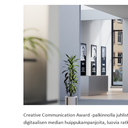
käytettävät
DESIGNERILLA
materiaalit
Creative Communication Award -palkinnolla juhlis
digitaalisen median huippukampanjoita, luovia ratkai