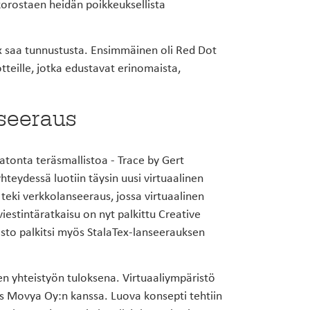
orostaen heidän poikkeuksellista
x saa tunnustusta. Ensimmäinen oli Red Dot
eille, jotka edustavat erinomaista,
nseeraus
atonta teräsmallistoa - Trace by Gert
teydessä luotiin täysin uusi virtuaalinen
 teki verkkolanseeraus, jossa virtuaalinen
iestintäratkaisu on nyt palkittu Creative
to palkitsi myös StalaTex-lanseerauksen
n yhteistyön tuloksena. Virtuaaliympäristö
s Movya Oy:n kanssa. Luova konsepti tehtiin