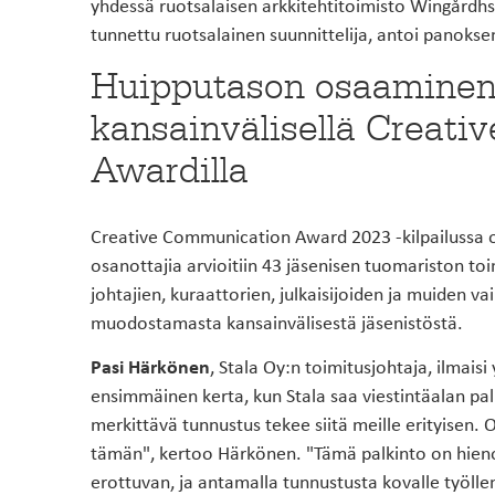
yhdessä ruotsalaisen arkkitehtitoimisto Wingårdhs:
tunnettu ruotsalainen suunnittelija, antoi panoks
Huipputason osaaminen
kansainvälisellä Creat
Awardilla
Creative Communication Award 2023 -kilpailussa on
osanottajia arvioitiin 43 jäsenisen tuomariston to
johtajien, kuraattorien, julkaisijoiden ja muiden v
muodostamasta kansainvälisestä jäsenistöstä.
Pasi Härkönen
, Stala Oy:n toimitusjohtaja, ilmais
ensimmäinen kerta, kun Stala saa viestintäalan palk
merkittävä tunnustus tekee siitä meille erityisen. 
tämän", kertoo Härkönen. "Tämä palkinto on hien
erottuvan, ja antamalla tunnustusta kovalle työl