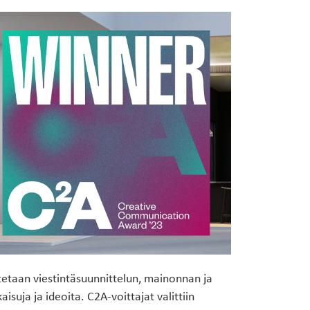
Suunnittelijoille
Usein kysyttyä
MADELLA
tetaan viestintäsuunnittelun, mainonnan ja
suja ja ideoita. C2A-voittajat valittiin