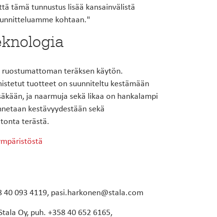
tä tämä tunnustus lisää kansainvälistä
uunnitteluamme kohtaan."
eknologia
aa ruostumattoman teräksen käytön.
istetut tuotteet on suunniteltu kestämään
säkään, ja naarmuja sekä likaa on hankalampi
unnetaan kestävyydestään sekä
tonta terästä.
ympäristöstä
358 40 093 4119, pasi.harkonen@stala.com
 Stala Oy, puh. +358 40 652 6165,