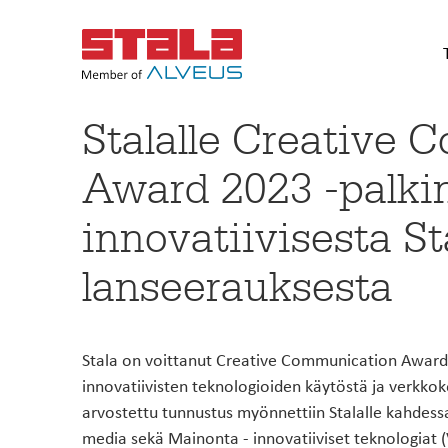
Stalalle Creative
Etsi jälleenmyyjä
Keittiötasot
Teräs
Award 2023 -palki
Jälleenmyyjähaulla löydät alu
Tiskipöydät
Värill
lähimmät Stala-jälleenmyyjät,
Tailor-made-työtasot
Kompo
palvelevat kuluttaja-asiakkait
innovatiivisesta S
Terästasot, välitilalevyt ja
lanseerauksesta
HAE
sisustuslevyt
StalaTex-kalusteovet
Jätev
Teräksiset kalusteovet
Jätea
• Tason pituus 0,3-3 metriä
Stala on voittanut Creative Communication Award 
• Tason paksuudet 20/30/40 mm
• Uniikit StalaTex-kuosit tasoihin ja taustalevyihi
innovatiivisten teknologioiden käytöstä ja verkk
arvostettu tunnustus myönnettiin Stalalle kahdes
Tuotteissa
media sekä Mainonta - innovatiiviset teknologiat (
ALOITA SUUNNITTELU