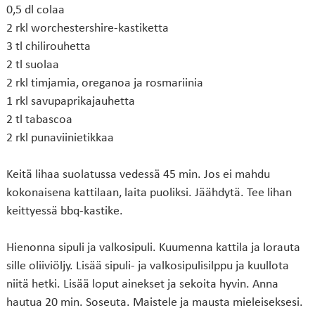
0,5 dl colaa
2 rkl worchestershire-kastiketta
3 tl chilirouhetta
2 tl suolaa
2 rkl timjamia, oreganoa ja rosmariinia
1 rkl savupaprikajauhetta
2 tl tabascoa
2 rkl punaviinietikkaa
Keitä lihaa suolatussa vedessä 45 min. Jos ei mahdu
kokonaisena kattilaan, laita puoliksi. Jäähdytä. Tee lihan
keittyessä bbq-kastike.
Hienonna sipuli ja valkosipuli. Kuumenna kattila ja lorauta
sille oliiviöljy. Lisää sipuli- ja valkosipulisilppu ja kuullota
niitä hetki. Lisää loput ainekset ja sekoita hyvin. Anna
hautua 20 min. Soseuta. Maistele ja mausta mieleiseksesi.