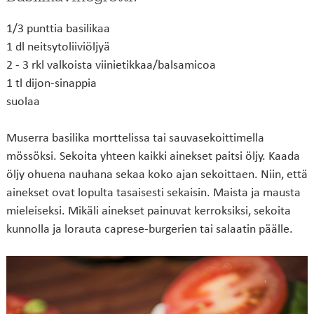
1/3 punttia basilikaa
1 dl neitsytoliiviöljyä
2 - 3 rkl valkoista viinietikkaa/balsamicoa
1 tl dijon-sinappia
suolaa
Muserra basilika morttelissa tai sauvasekoittimella
mössöksi. Sekoita yhteen kaikki ainekset paitsi öljy. Kaada
öljy ohuena nauhana sekaa koko ajan sekoittaen. Niin, että
ainekset ovat lopulta tasaisesti sekaisin. Maista ja mausta
mieleiseksi. Mikäli ainekset painuvat kerroksiksi, sekoita
kunnolla ja lorauta caprese-burgerien tai salaatin päälle.