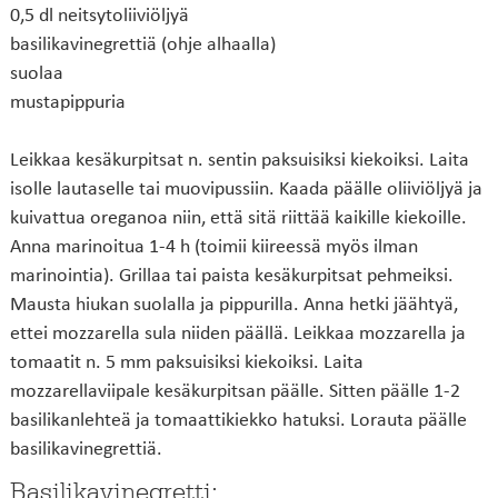
0,5 dl neitsytoliiviöljyä
basilikavinegrettiä (ohje alhaalla)
suolaa
mustapippuria
Leikkaa kesäkurpitsat n. sentin paksuisiksi kiekoiksi. Laita
isolle lautaselle tai muovipussiin. Kaada päälle oliiviöljyä ja
kuivattua oreganoa niin, että sitä riittää kaikille kiekoille.
Anna marinoitua 1-4 h (toimii kiireessä myös ilman
marinointia). Grillaa tai paista kesäkurpitsat pehmeiksi.
Mausta hiukan suolalla ja pippurilla. Anna hetki jäähtyä,
ettei mozzarella sula niiden päällä. Leikkaa mozzarella ja
tomaatit n. 5 mm paksuisiksi kiekoiksi. Laita
mozzarellaviipale kesäkurpitsan päälle. Sitten päälle 1-2
basilikanlehteä ja tomaattikiekko hatuksi. Lorauta päälle
basilikavinegrettiä.
Basilikavinegretti: