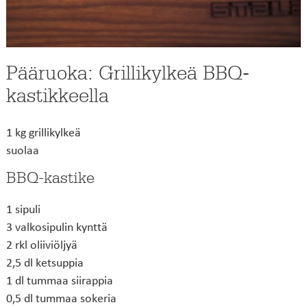
Pääruoka: Grillikylkeä BBQ-
kastikkeella
1 kg grillikylkeä
suolaa
BBQ-kastike
1 sipuli
3 valkosipulin kynttä
2 rkl oliiviöljyä
2,5 dl ketsuppia
1 dl tummaa siirappia
0,5 dl tummaa sokeria