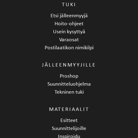
TUKI
Etsi jälleenmyyjä
Hoito-ohjeet
Usein kysyttyä
Varaosat
Postilaatikon nimikilpi
JÄLLEENMYYJILLE
Proshop
Suunnitteluohjelma
Tekninen tuki
MATERIAALIT
Esitteet
Suunnittelijoille
Inspiroidu