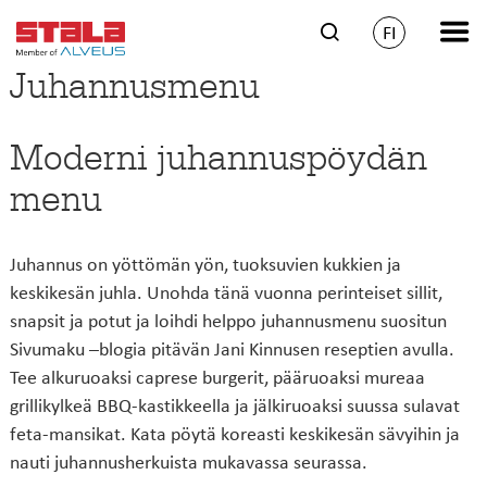
FI
Juhannusmenu
Moderni juhannuspöydän
menu
Juhannus on yöttömän yön, tuoksuvien kukkien ja
keskikesän juhla. Unohda tänä vuonna perinteiset sillit,
snapsit ja potut ja loihdi helppo juhannusmenu suositun
Sivumaku –blogia pitävän Jani Kinnusen reseptien avulla.
Tee alkuruoaksi caprese burgerit, pääruoaksi mureaa
grillikylkeä BBQ-kastikkeella ja jälkiruoaksi suussa sulavat
feta-mansikat. Kata pöytä koreasti keskikesän sävyihin ja
nauti juhannusherkuista mukavassa seurassa.