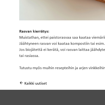
Rasvan kierrätys:
Muistathan, ettei paistorasvaa saa kaataa viemärii
Jäähtyneen rasvan voi kaataa kompostiin tai esim.
Jos biojätettä ei kerätä, voi rasvan laittaa jäähdyt
tai rasiassa.
Tutustu myös muihin resepteihin ja arjen vinkkeihi
Kaikki uutiset