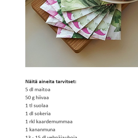
Näitä aineita tarvitset:
5 dl maitoa
50 g hiivaa
1 tl suolaa
1 dl sokeria
1 rkl kaardemummaa
1 kananmuna
13 - 15 dl vehnäjauhoja