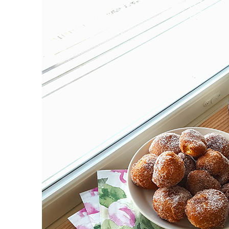
käytettävät
DESIGNERILLA
materiaalit