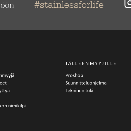
#stainlessforlife
söön
JÄLLEENMYYJILLE
eenmyyjä
Proshop
eet
Suunnitteluohjelma
yttyä
Tekninen tuki
kon nimikilpi