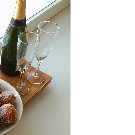
Suunnittelijoille
Usein kysyttyä
MADELLA