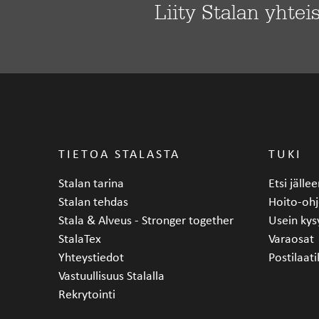
Liity Stalan yhtei
TIETOA STALASTA
TUKI
Stalan tarina
Etsi jäll
Stalan tehdas
Hoito-ohj
Stala & Alveus - Stronger together
Usein kys
StalaTex
Varaosat
Yhteystiedot
Postilaati
Vastuullisuus Stalalla
Rekrytointi