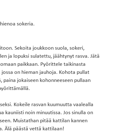
 hienoa sokeria.
itoon. Sekoita joukkoon suola, sokeri,
 ja lopuksi sulatettu, jäähtynyt rasva. Jätä
omaan paikkaan. Pyörittele taikinasta
le, jossa on hieman jauhoja. Kohota pullat
tä, paina jokaiseen kohonneeseen pullaan
pyörittämällä.
seksi. Kokeile rasvan kuumuutta vaalealla
ua kauniisti noin minuutissa. Jos sinulla on
iseen. Muistathan pitää kattilan kannen
a. Älä päästä vettä kattilaan!