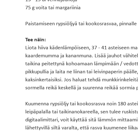
75 g voita tai margariinia
Paistamiseen rypsiöljyä tai kookosrasvaa, pinnalle
Tee näin:
Liota hiiva kädenlämpöiseen, 37 - 41 asteiseen ma
kaardemumma ja kananmuna. Lisää jauhot vähitellen
taikina peitettynä kohoamaan lämpimään / vedott
pikkupullia ja laita ne liinan tai leivinpaperin pääl
kaksinkertaisiksi. Jos haluat tehdä munkkirinkelei
sormella reikä keskellä ja suurenna reikää sormia 
Kuumenna rypsiöljy tai kookosrasva noin 180 astei
leipäpalalla tai taikinanokareella, sen tulee ruskist
digitaalimittari, voit käyttää sitä lämmön mittaam
lähettyvillä siltä varalta, että rasva kuumenee liika