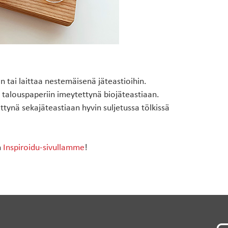
n tai laittaa nestemäisenä jäteastioihin.
 talouspaperiin imeytettynä biojäteastiaan.
ettynä sekajäteastiaan hyvin suljetussa tölkissä
n
Inspiroidu-sivullamme
!