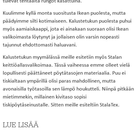
tulevat tehtaalta rungot kasattuina.
Kuulimme kyllä monta suositusta Ikean puolesta, mutta
päädyimme silti kotimaiseen. Kalustetukun puolesta puhui
myös aamiaiskaappi, jota ei ainakaan suoraan olisi Ikean
valikoimasta löytynyt ja jollaisen olin varsin nopeasti
tajunnut ehdottomasti haluavani.
Kalustetukun myymälässä meille esitetiin myös Stalan
keittiöallasvalikoimaa. Tässä vaiheessa emme olleet vielä
lopullisesti päättäneet pöytätasojen materiaalia. Puu ei
tiskialtaan ympärillä olisi paras mahdollinen, mutta
avonaisilla työtasoilla sen lämpö houkutteli. Niinpä pitkään
mietimmekin, millainen kivitaso sopisi
tiskipöytäseinustalle. Sitten meille esiteltiin StalaTex.
LUE LISÄÄ