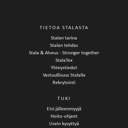
TIETOA STALASTA
Stalan tarina
Stalan tehdas
Stala & Alveus - Stronger together
StalaTex
Yhteystiedot
Vastuullisuus Stalalla
Rekrytointi
TUKI
Etsi jälleenmyyjä
Hoito-ohjeet
Usein kysyttyä