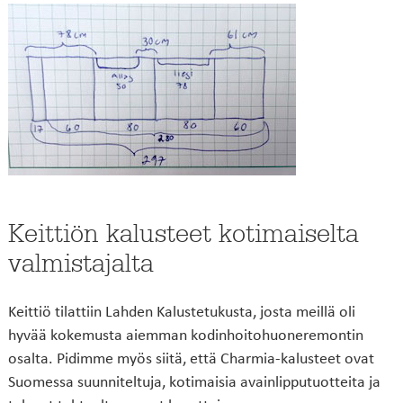
Keittiön kalusteet kotimaiselta
valmistajalta
Keittiö tilattiin Lahden Kalustetukusta, josta meillä oli
hyvää kokemusta aiemman kodinhoitohuoneremontin
osalta. Pidimme myös siitä, että Charmia-kalusteet ovat
Suomessa suunniteltuja, kotimaisia avainlipputuotteita ja