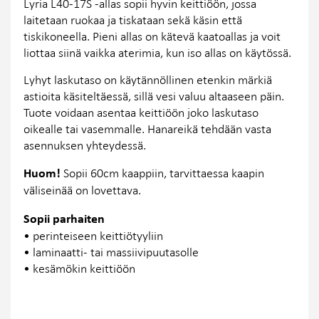
Lyria L40-17S -allas sopii hyvin keittiöön, jossa
laitetaan ruokaa ja tiskataan sekä käsin että
tiskikoneella. Pieni allas on kätevä kaatoallas ja voit
liottaa siinä vaikka aterimia, kun iso allas on käytössä.
Lyhyt laskutaso on käytännöllinen etenkin märkiä
astioita käsiteltäessä, sillä vesi valuu altaaseen päin.
Tuote voidaan asentaa keittiöön joko laskutaso
oikealle tai vasemmalle. Hanareikä tehdään vasta
asennuksen yhteydessä.
Huom!
Sopii 60cm kaappiin, tarvittaessa kaapin
väliseinää on lovettava.
Sopii parhaiten
• perinteiseen keittiötyyliin
• laminaatti- tai massiivipuutasolle
• kesämökin keittiöön