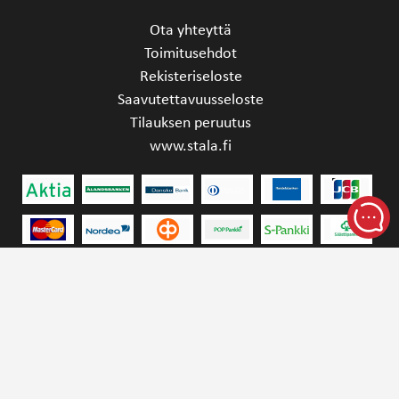
Ota yhteyttä
Toimitusehdot
Rekisteriseloste
Saavutettavuusseloste
Tilauksen peruutus
www.stala.fi
STALA OY | YRITTÄJÄNKATU 4, 15170 LAHTI,
FINLAND | SINK.SALES@STALA.COM