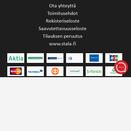
Ota yhteyttä
Toimitusehdot
Rekisteriseloste
Saavutettavuusseloste
Tilauksen peruutus
www.stala.fi
STALA OY | YRITTÄJÄNKATU 4, 15170 LAHTI,
FINLAND | SINK.SALES@STALA.COM