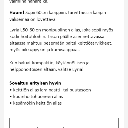
valmiina hanareikä.
Huom!
Sopii 60cm kaappiin, tarvittaessa kaapin
väliseinää on lovettava.
Lyria L50-60 on monipuolinen allas, joka sopii myös
kodinhoitotiloihin. Tason päälle asennettavassa
altaassa mahtuu pesemään paitsi keittiötarvikkeet,
myös pikkupyykin ja kumisaappaat.
Kun haluat kompaktin, käytännöllisen ja
helppohoitoisen altaan, valitse Lyria!
Soveltuu erityisen hyvin
• keittiön allas laminaatti- tai puutasoon
• kodinhoitohuoneen allas
• kesämökin keittiön allas