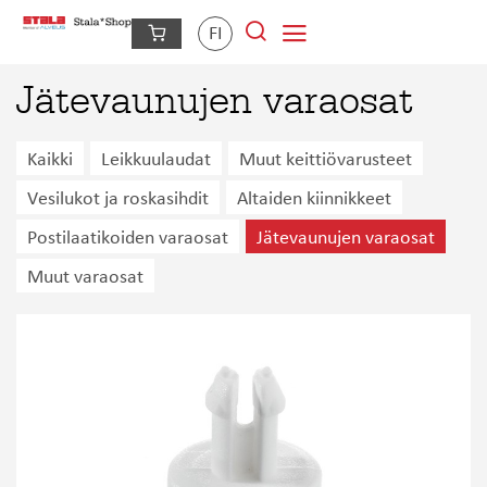
FI
Jätevaunujen varaosat
Kaikki
Leikkuulaudat
Muut keittiövarusteet
Vesilukot ja roskasihdit
Altaiden kiinnikkeet
Postilaatikoiden varaosat
Jätevaunujen varaosat
Muut varaosat