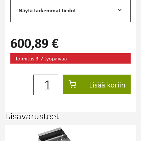
Näytä tarkemmat tiedot
600,89 €
Toimitus 3-7 työpäivää
Lisää koriin
Lisävarusteet