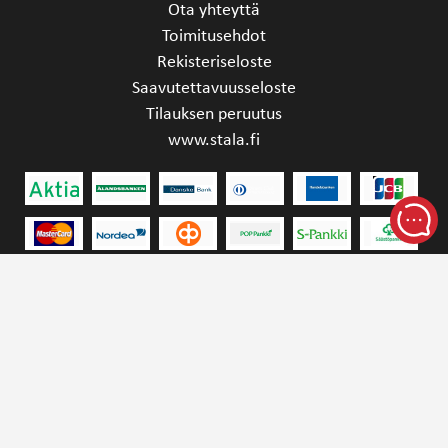
Ota yhteyttä
Toimitusehdot
Rekisteriseloste
Saavutettavuusseloste
Tilauksen peruutus
www.stala.fi
STALA OY | YRITTÄJÄNKATU 4, 15170 LAHTI,
FINLAND | SINK.SALES@STALA.COM