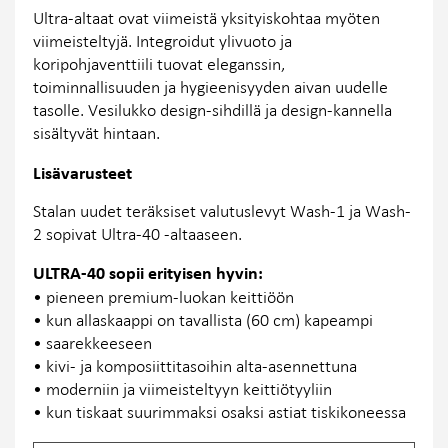
Ultra-altaat ovat viimeistä yksityiskohtaa myöten
viimeisteltyjä. Integroidut ylivuoto ja
koripohjaventtiili tuovat eleganssin,
toiminnallisuuden ja hygieenisyyden aivan uudelle
tasolle. Vesilukko design-sihdillä ja design-kannella
sisältyvät hintaan.
Lisävarusteet
Stalan uudet teräksiset valutuslevyt Wash-1 ja Wash-
2 sopivat Ultra-40 -altaaseen.
ULTRA-40 sopii erityisen hyvin:
• pieneen premium-luokan keittiöön
• kun allaskaappi on tavallista (60 cm) kapeampi
• saarekkeeseen
• kivi- ja komposiittitasoihin alta-asennettuna
• moderniin ja viimeisteltyyn keittiötyyliin
• kun tiskaat suurimmaksi osaksi astiat tiskikoneessa