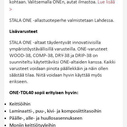
kohtaan. Valitsemalla ONEn, autat ilmastoa.
Lue lisää
>
STALA ONE -allastuoteperhe valmistetaan Lahdessa.
Lisävarusteet
STALA ONE -altaat täydentyvät innovatiivisilla
ympäristöystävällisillä varusteilla. ONE-varusteet
WOOD-38​, COMP-38​, DRY-38​ ja DRIP-38​ on
suunniteltu käytettäviksi ONE-altaiden kanssa. Kaikki
varusteet voidaan pinota päällekkäin ja näin ollen
säästää tilaa. Niitä voidaan hyvin käyttää myös
erikseen.
ONE-TDL40 sopii erityisen hyvin:
Keittiöihin
Laminaatti-, puu-, kivi- ja komposiittitasoihin
Päälle-, alle- ja huullosasennukseen
Moniin keittiötyyleihin