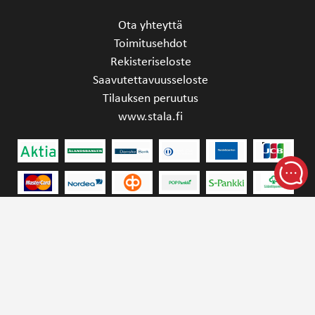
Ota yhteyttä
Toimitusehdot
Rekisteriseloste
Saavutettavuusseloste
Tilauksen peruutus
www.stala.fi
STALA OY | YRITTÄJÄNKATU 4, 15170 LAHTI,
FINLAND | SINK.SALES@STALA.COM