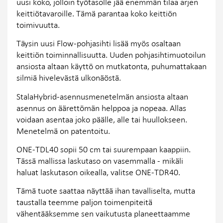
uusi koko, jolloin työtasolle jää enemmän tilaa arjen
keittiötavaroille. Tämä parantaa koko keittiön
toimivuutta.
Täysin uusi Flow-pohjasihti lisää myös osaltaan
keittiön toiminnallisuutta. Uuden pohjasihtimuotoilun
ansiosta altaan käyttö on mutkatonta, puhumattakaan
silmiä hivelevästä ulkonäöstä.
StalaHybrid-asennusmenetelmän ansiosta altaan
asennus on äärettömän helppoa ja nopeaa. Allas
voidaan asentaa joko päälle, alle tai huullokseen.
Menetelmä on patentoitu.
ONE-TDL40 sopii 50 cm tai suurempaan kaappiin.
Tässä mallissa laskutaso on vasemmalla - mikäli
haluat laskutason oikealla, valitse ONE-TDR40.
Tämä tuote saattaa näyttää ihan tavalliselta, mutta
taustalla teemme paljon toimenpiteitä
vähentääksemme sen vaikutusta planeettaamme