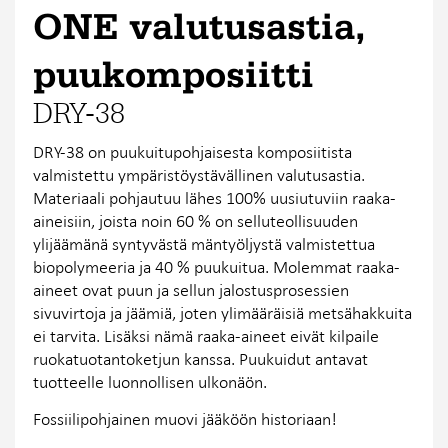
ONE valutusastia,
puukomposiitti
DRY-38
DRY-38 on puukuitupohjaisesta komposiitista
valmistettu ympäristöystävällinen valutusastia.
Materiaali pohjautuu lähes 100% uusiutuviin raaka-
aineisiin, joista noin 60 % on selluteollisuuden
ylijäämänä syntyvästä mäntyöljystä valmistettua
biopolymeeria ja 40 % puukuitua. Molemmat raaka-
aineet ovat puun ja sellun jalostusprosessien
sivuvirtoja ja jäämiä, joten ylimääräisiä metsähakkuita
ei tarvita. Lisäksi nämä raaka-aineet eivät kilpaile
ruokatuotantoketjun kanssa. Puukuidut antavat
tuotteelle luonnollisen ulkonäön.
Fossiilipohjainen muovi jääköön historiaan!