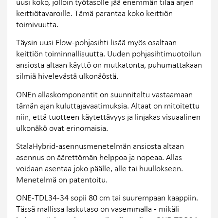
uusi koko, jolloin työtasolle jää enemmän tilaa arjen
keittiötavaroille. Tämä parantaa koko keittiön
toimivuutta.
Täysin uusi Flow-pohjasihti lisää myös osaltaan
keittiön toiminnallisuutta. Uuden pohjasihtimuotoilun
ansiosta altaan käyttö on mutkatonta, puhumattakaan
silmiä hivelevästä ulkonäöstä.
ONEn allaskomponentit on suunniteltu vastaamaan
tämän ajan kuluttajavaatimuksia. Altaat on mitoitettu
niin, että tuotteen käytettävyys ja linjakas visuaalinen
ulkonäkö ovat erinomaisia.
StalaHybrid-asennusmenetelmän ansiosta altaan
asennus on äärettömän helppoa ja nopeaa. Allas
voidaan asentaa joko päälle, alle tai huullokseen.
Menetelmä on patentoitu.
ONE-TDL34-34 sopii 80 cm tai suurempaan kaappiin.
Tässä mallissa laskutaso on vasemmalla - mikäli