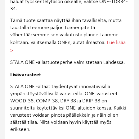
haluat työskentelytason oikealle, valitse ONE-TDR34-
34.
Tämä tuote saattaa näyttää ihan tavalliselta, mutta
taustalla teemme paljon toimenpiteitä
vähentääksemme sen vaikutusta planeettaamme
kohtaan. Valitsemalla ONEn, autat ilmastoa.
Lue lisää
>
STALA ONE -allastuoteperhe valmistetaan Lahdessa.
Lisävarusteet
STALA ONE -altaat täydentyvät innovatiivisilla
ympäristöystävällisillä varusteilla. ONE-varusteet
WOOD-38​, COMP-38​, DRY-38​ ja DRIP-38​ on
suunniteltu käytettäviksi ONE-altaiden kanssa. Kaikki
varusteet voidaan pinota päällekkäin ja näin ollen
säästää tilaa. Niitä voidaan hyvin käyttää myös
erikseen.