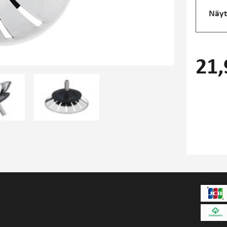
Näyt
21,