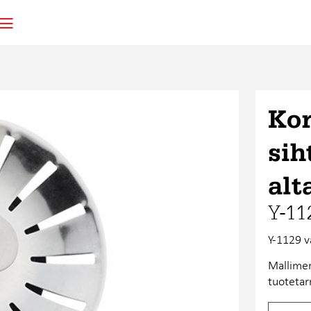
Kor
sih
alt
Y-11
Y-1129 v
Mallimer
tuotetarr